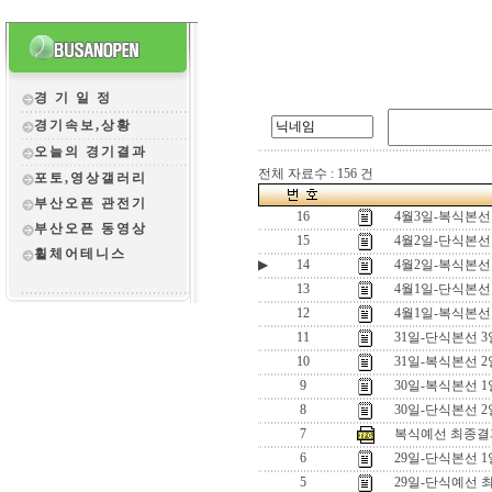
경 기 일 정
경기속보,상황
오늘의 경기결과
전체 자료수 : 156 건
포토,영상갤러리
부산오픈 관전
기
16
4월3일-복식본선
부산오픈 동영상
15
4월2일-단식본선
휠체어테니스
▶
14
4월2일-복식본선
13
4월1일-단식본선
12
4월1일-복식본선
11
31일-단식본선 
10
31일-복식본선 
9
30일-복식본선 
8
30일-단식본선 
7
복식예선 최종결
6
29일-단식본선 
5
29일-단식예선 