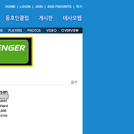
HOME
|
LOGIN
|
JOIN
|
ADD FAVORITE
|
쪽지
걸쓰