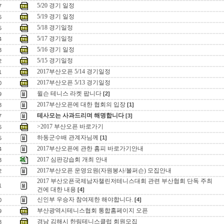
5/20 경기 일정
7
5/19 경기 일정
6
5/18 경기일정
5
5/17 경기일정
4
5/16 경기 일정
3
5/15 경기일정
2
2017부산오픈 5/14 경기일정
1
2017부산오픈 5/13 경기일정
0
윌슨 테니스 라켓 팝니다
[2]
9
2017부산오픈에 대한 협회의 입장
[1]
8
테사모는 사과드리며 해명합니다
[3]
7
>2017 부산오픈 바로가기
6
하동군수배 관계자님께
[1]
5
2017부산오픈에 관한 홈피 바로가기안내
4
2017 심판강습회 개최 안내
3
2017부산오픈 운영요원(자원봉사/볼퍼슨) 모집안내
2
2017 부산오픈국제남자챌린저테니스대회 관련 부산협회 단독 주최
1
건에 대한 내용
[4]
신인부 우승자 참여제한 해야합니다.
[4]
0
부산광역시테니스협회 통합홈페이지 오픈
9
경남 김해시 한림테니스클럽 회원모집
8