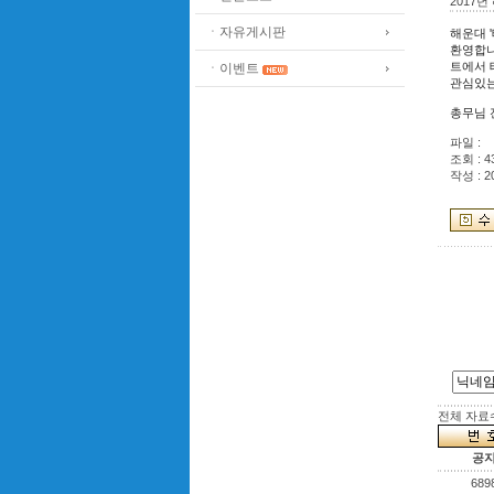
2017
ㆍ자유게시판
해운대 
환영합니
트에서 
ㆍ이벤트
관심있는
총무님 
파일 :
조회 : 4
작성 : 2
전체 자료수 
공
689