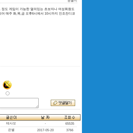
공놀이
어느 정도 게임이 가능한 열의있는 초보자나 여성회원도
되어 매주 화,목,금 오후6시에서 10시까지 인조잔디코
테사모
-
65535
은별
2017-05-20
3766