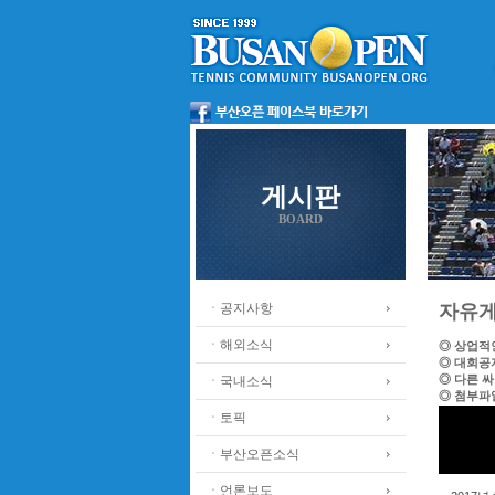
게시판
BOARD
ㆍ공지사항
자유
ㆍ해외소식
◎ 상업적
◎ 대회공
◎ 다른 
ㆍ국내소식
◎ 첨부파
ㆍ토픽
ㆍ부산오픈소식
ㆍ언론보도