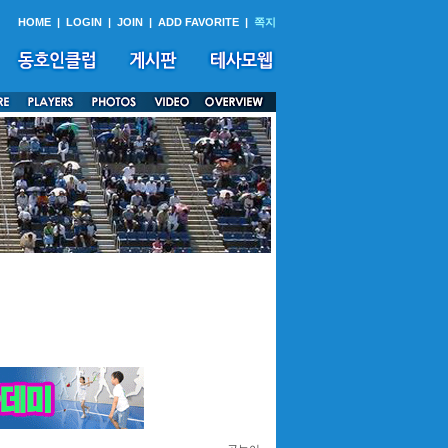
HOME
|
LOGIN
|
JOIN
|
ADD FAVORITE
|
쪽지