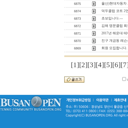
울산)현대자동차 
6875
덕두클럽 코트 2
6874
초보입니다.---
6873
김해 명문클럽 
6872
2017년 해운대 
6871
진구 개금동 레슨
6870
회원 모집합니다.
6869
[1]
[2]
[3]
[4]
[5]
[6]
[7