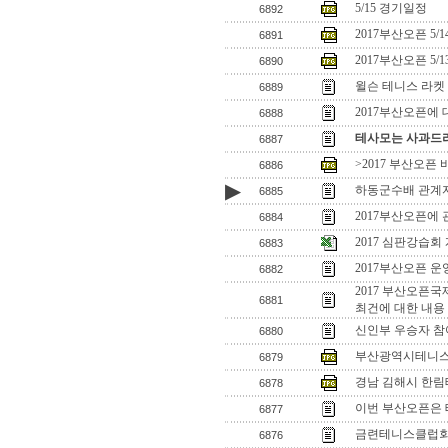
5/15 경기일정
6892
2017부산오픈 5/
6891
2017부산오픈 5/
6890
윌슨 테니스 라켓
6889
2017부산오픈에
6888
테사모는 사과드
6887
>2017 부산오픈
6886
▶
하동군수배 관계
6885
2017부산오픈에
6884
2017 심판강습회
6883
2017부산오픈 
6882
2017 부산오픈
6881
최건에 대한 내용
신인부 우승자 참
6880
부산광역시테니스
6879
경남 김해시 한
6878
이번 부산오픈은 
6877
금련테니스클럽
6876