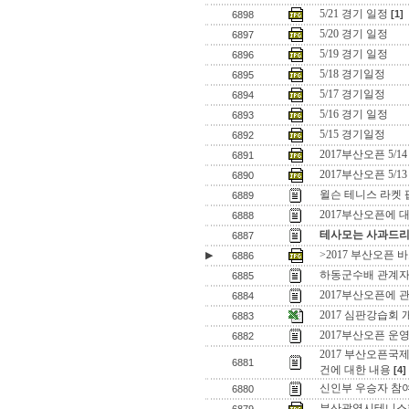
5/21 경기 일정
[1]
6898
5/20 경기 일정
6897
5/19 경기 일정
6896
5/18 경기일정
6895
5/17 경기일정
6894
5/16 경기 일정
6893
5/15 경기일정
6892
2017부산오픈 5/1
6891
2017부산오픈 5/1
6890
윌슨 테니스 라켓
6889
2017부산오픈에 
6888
테사모는 사과드리
6887
>2017 부산오픈 
▶
6886
하동군수배 관계
6885
2017부산오픈에 
6884
2017 심판강습회 
6883
2017부산오픈 운
6882
2017 부산오픈
6881
건에 대한 내용
[4]
신인부 우승자 참
6880
부산광역시테니스