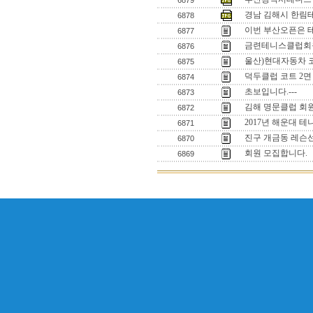
6879
경남 김해시 한림
6878
이번 부산오픈은 
6877
금련테니스클럽회
6876
울산)현대자동차 
6875
덕두클럽 코트 2
6874
초보입니다.---
6873
김해 명문클럽 회
6872
2017년 해운대 
6871
진구 개금동 레슨
6870
회원 모집합니다.
6869