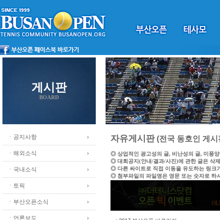
게시판
BOARD
ㆍ공지사항
자유게시판
(전국 동호인 게시
ㆍ해외소식
◎ 상업적인 광고성의 글, 비난성의 글, 미풍
◎ 대회공지(안내/결과/사진)에 관한 글은 삭
◎ 다른 싸이트로 직접 이동을 유도하는 링크
ㆍ국내소식
◎ 첨부파일의 파일명은 영문 또는 숫자로 하
ㆍ토픽
ㆍ부산오픈소식
ㆍ언론보도