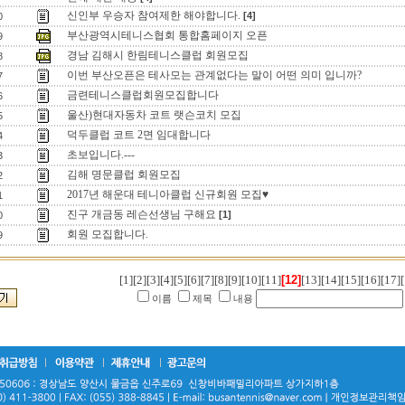
신인부 우승자 참여제한 해야합니다.
[4]
0
부산광역시테니스협회 통합홈페이지 오픈
9
경남 김해시 한림테니스클럽 회원모집
8
이번 부산오픈은 테사모는 관계없다는 말이 어떤 의미 입니까?
7
금련테니스클럽회원모집합니다
6
울산)현대자동차 코트 랫슨코치 모집
5
덕두클럽 코트 2면 임대합니다
4
초보입니다.---
3
김해 명문클럽 회원모집
2
2017년 해운대 테니아클럽 신규회원 모집♥
1
진구 개금동 레슨선생님 구해요
[1]
0
회원 모집합니다.
9
[1]
[2]
[3]
[4]
[5]
[6]
[7]
[8]
[9]
[10]
[11]
[12]
[13]
[14]
[15]
[16]
[17]
[
이름
제목
내용