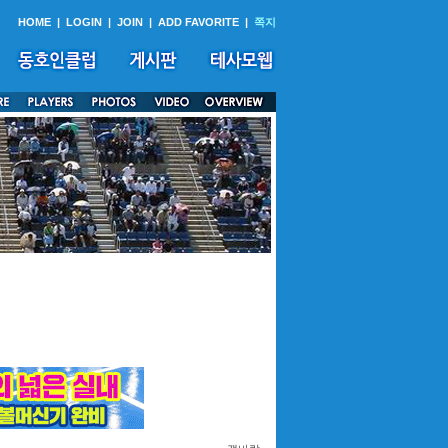
HOME
|
LOGIN
|
JOIN
|
ADD FAVORITE
|
쪽지