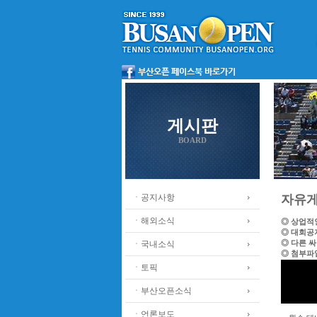
게시판
BOARD
ㆍ공지사항
자유
ㆍ해외소식
◎ 상업적
◎ 대회공
◎ 다른 
ㆍ국내소식
◎ 첨부파
ㆍ토픽
ㆍ부산오픈소식
ㆍ언론보도