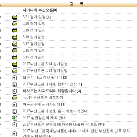
다이나믹 부산오픈[0]
지
5/21 경기 일정
[1]
8
5/20 경기 일정
7
5/19 경기 일정
6
5/18 경기일정
5
5/17 경기일정
4
5/16 경기 일정
3
5/15 경기일정
2
2017부산오픈 5/14 경기일정
1
2017부산오픈 5/13 경기일정
0
윌슨 테니스 라켓 팝니다
[2]
9
2017부산오픈에 대한 협회의 입장
[1]
8
테사모는 사과드리며 해명합니다
[3]
7
>2017 부산오픈 바로가기
6
하동군수배 관계자님께
[1]
5
2017부산오픈에 관한 홈피 바로가기안내
4
2017 심판강습회 개최 안내
3
2017부산오픈 운영요원(자원봉사/볼퍼슨) 모집안내
2
2017 부산오픈국제남자챌린저테니스대회 관련 부산협회 단독 주최
1
건에 대한 내용
[4]