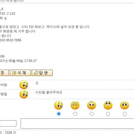
니스 라켓 팝니다
LX
0 // 110
0 g
품으로 받았고 시타 1번 해보고 케이스에 넣어 보관 중 입니다ᆞ
구 화명동 에 거주 합니다
에 팝니다
0 9518 7086
196
017년 05월 09일 17:56:17
오
갯바람
사진을 올려주세요
정땡칠
: 7228 건