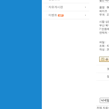
윌슨 테
ㆍ자유게시판
품명 B
싸이즈 71
무게 23
ㆍ이벤트
시합 상
부산 북
7 만원
연락처 01
파일 :
조회 : 4
작성 : 2
전체 자료수 