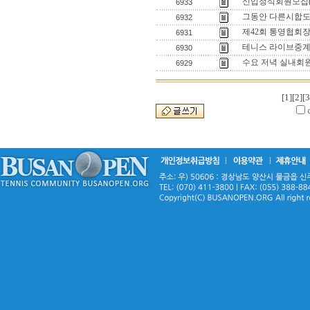
신입정식회원모집
6933
그동안 다른시합도
6932
제42회 통영협회
6931
테니스 라이브중계
6930
수요 저녁 실내회
6929
[1]
[2]
[3