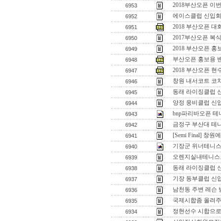
2018부산오픈 이
6953
에이스클럽 신입회원
6952
2018 부산오픈 
6951
2017부산오픈 복
6950
2018 부산오픈 홍
6949
부산오픈 홍보용 
6948
2018 부산오픈 
6947
창원 내서코트 코
6946
동래 라이징클럽 
6945
양정 웅비클럽 신
6944
bnp파리바오픈 테
6943
금정구 부산대 테니
6942
[Semi Final]
6941
기장군 위너테니스
6940
오렌지실내테니스코
6939
동래 라이징클럽 
6938
기장 동부클럽 신
6937
남천동 주변 레슨 
6936
국제시합좀 올려주
6935
정현선수 시합으로
6934