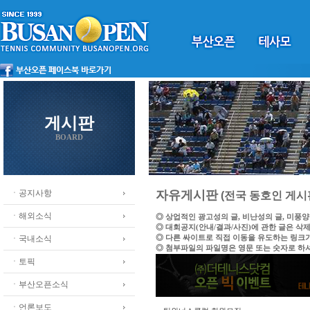
게시판
BOARD
ㆍ공지사항
자유게시판
(전국 동호인 게시
ㆍ해외소식
◎ 상업적인 광고성의 글, 비난성의 글, 미풍
◎ 대회공지(안내/결과/사진)에 관한 글은 삭
◎ 다른 싸이트로 직접 이동을 유도하는 링크
ㆍ국내소식
◎ 첨부파일의 파일명은 영문 또는 숫자로 하
ㆍ토픽
ㆍ부산오픈소식
ㆍ언론보도