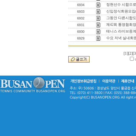
정현선수 시합으로
6934
신입정식회원모집
6933
그동안 다른시합도
6932
제42회 통영협회
6931
테니스 라이브중계
6930
수요 저녁 실내회
6929
[1]
[2]
[3