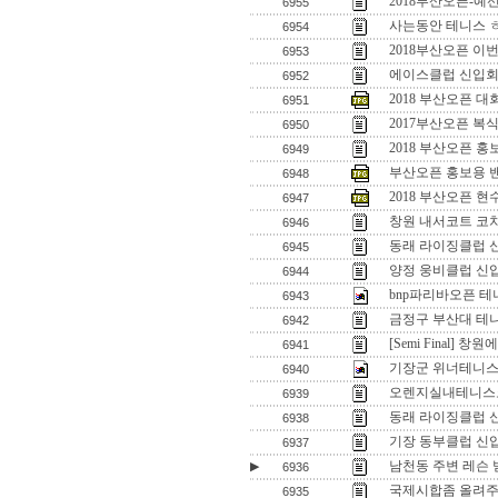
2018부산오픈-예
6955
사는동안 테니스 
6954
2018부산오픈 이
6953
에이스클럽 신입회원
6952
2018 부산오픈 
6951
2017부산오픈 복
6950
2018 부산오픈 홍
6949
부산오픈 홍보용 
6948
2018 부산오픈 
6947
창원 내서코트 코
6946
동래 라이징클럽 
6945
양정 웅비클럽 신
6944
bnp파리바오픈 테
6943
금정구 부산대 테니
6942
[Semi Final]
6941
기장군 위너테니스
6940
오렌지실내테니스코
6939
동래 라이징클럽 
6938
기장 동부클럽 신
6937
남천동 주변 레슨 
▶
6936
국제시합좀 올려주
6935