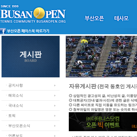
게시판
BOARD
ㆍ공지사항
자유게시판
(전국 동호인 게시
ㆍ해외소식
◎ 상업적인 광고성의 글, 비난성의 글, 미풍
◎ 대회공지(안내/결과/사진)에 관한 글은 삭
◎ 다른 싸이트로 직접 이동을 유도하는 링크
ㆍ국내소식
◎ 첨부파일의 파일명은 영문 또는 숫자로 하
ㆍ토픽
ㆍ부산오픈소식
ㆍ언론보도