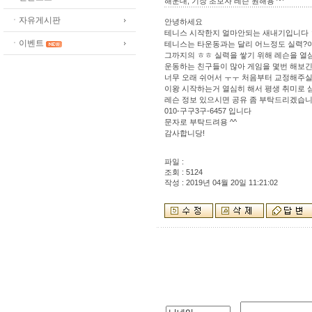
해운대, 기장 초보자 레슨 원해용 ^^
ㆍ자유게시판
안녕하세요
테니스 시작한지 얼마안되는 새내기입니다
ㆍ이벤트
테니스는 타운동과는 달리 어느정도 실력?
그까지의 ㅎㅎ 실력을 쌓기 위해 레슨을 열
운동하는 친구들이 많아 게임을 몇번 해보
너무 오래 쉬어서 ㅜㅜ 처음부터 교정해주
이왕 시작하는거 열심히 해서 평생 취미로 
레슨 정보 있으시면 공유 좀 부탁드리겠습니다
010-구구3구-6457 입니다
문자로 부탁드려용 ^^
감사합니당!
파일 :
조회 : 5124
작성 : 2019년 04월 20일 11:21:02