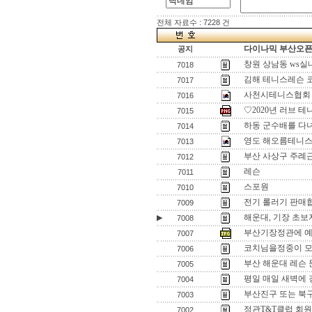
전체 자료수 : 7228 건
다이나믹 부산오픈[
공지
창원 상남동 ws
7018
김해 테니스레슨 
7017
사천시테니스협회
7016
♡2020년 러브 
7015
하동 군수배를 다
7014
영도 해오름테니스
7013
부산 사상구 주례
7012
레슨
7011
스포원
7010
전기 롤러기 판매
7009
해운대, 기장 초보자
▶
7008
부산기장정관에 예쁜
7007
코치님을정중이 모
7006
부산 해운대 레슨
7005
평일 매일 새벽에 
7004
부산진구 또는 북구
7003
정관T&T클럽 회원
7002