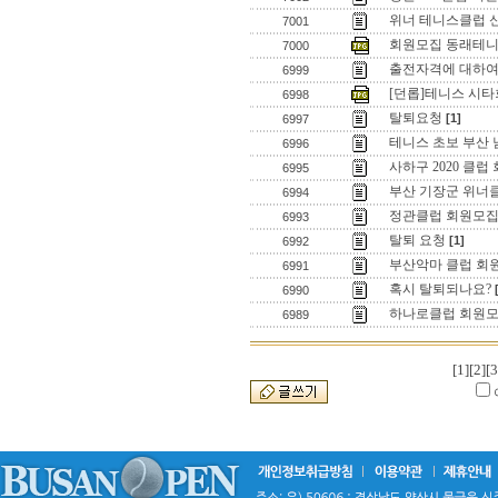
위너 테니스클럽 
7001
회원모집 동래테
7000
출전자격에 대하
6999
[던롭]테니스 시
6998
탈퇴요청
[1]
6997
테니스 초보 부산 
6996
사하구 2020 클럽
6995
부산 기장군 위너
6994
정관클럽 회원모집
6993
탈퇴 요청
[1]
6992
부산악마 클럽 회원
6991
혹시 탈퇴되나요?
6990
하나로클럽 회원
6989
[1]
[2]
[3