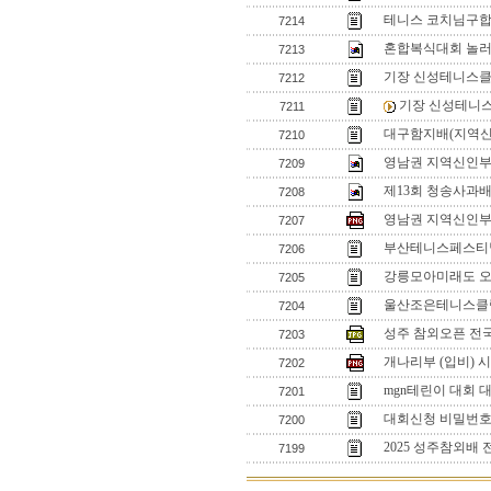
테니스 코치님구
7214
혼합복식대회 놀
7213
기장 신성테니스클
7212
기장 신성테니
7211
대구함지배(지역신
7210
영남권 지역신인부 입
7209
제13회 청송사과배
7208
영남권 지역신인부 
7207
부산테니스페스티벌
7206
강릉모아미래도 
7205
울산조은테니스클럽
7204
성주 참외오픈 전
7203
개나리부 (입비) 
7202
mgn테린이 대회 
7201
대회신청 비밀번
7200
2025 성주참외배
7199