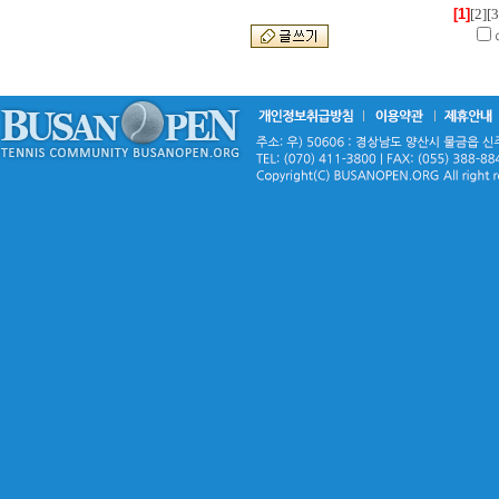
[1]
[2]
[3