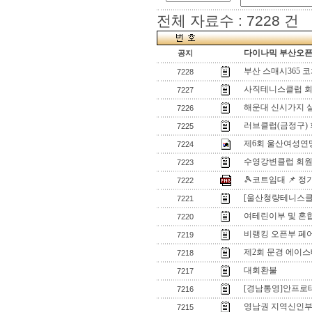
전체 자료수 : 7228 건
다이나믹 부산오픈[
공지
부산 스매시365 
7228
사직테니스클럽 회
7227
해운대 신시가지 
7226
러브클럽(금정구)
7225
제6회 울산여성연
7224
수영강변클럽 회원
7223
🎾코트임대 📌 
7222
[울산청량테니스클럽
7221
여테린이부 및 혼
7220
비랭킹 오픈부 페
7219
제2회 문경 에이스
7218
대회환불
7217
[경남통영]안프로
7216
영남권 지역신인
7215