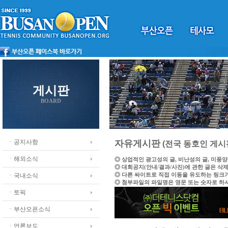
게시판
BOARD
ㆍ공지사항
자유게시판
(전국 동호인 게시
ㆍ해외소식
◎ 상업적인 광고성의 글, 비난성의 글, 미풍
◎ 대회공지(안내/결과/사진)에 관한 글은 삭
◎ 다른 싸이트로 직접 이동을 유도하는 링크
ㆍ국내소식
◎ 첨부파일의 파일명은 영문 또는 숫자로 하
ㆍ토픽
ㆍ부산오픈소식
ㆍ언론보도