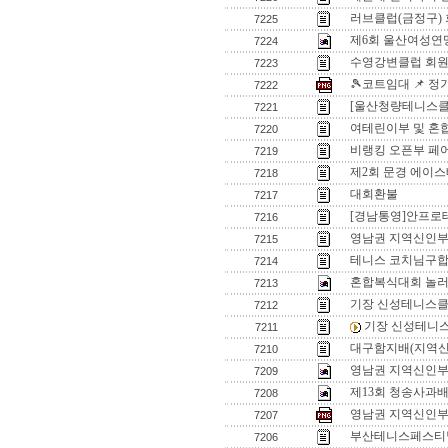
러브클럽(금정구)
7225
제6회 울산여성연
7224
수영강변클럽 회원
7223
🎾코트임대 📌 
7222
[울산청량테니스클럽
7221
여테린이부 및 혼
7220
비랭킹 오픈부 페
7219
제2회 문경 에이스
7218
대회환불
7217
[경남통영]안프로
7216
영남권 지역신인
7215
테니스 코치님구
7214
혼합복식대회 놀
7213
기장 신성테니스클
7212
기장 신성테니
7211
대구함지배(지역신
7210
영남권 지역신인부 입
7209
제13회 청송사과배
7208
영남권 지역신인부 
7207
부산테니스페스티벌
7206