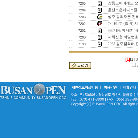
강릉모아미래도 
7205
울산조은테니스클럽
7204
성주 참외오픈 전
7203
개나리부 (입비) 
7202
mgn테린이 대회 
7201
대회신청 비밀번
7200
2025 성주참외배
7199
[1]
[2]
[3