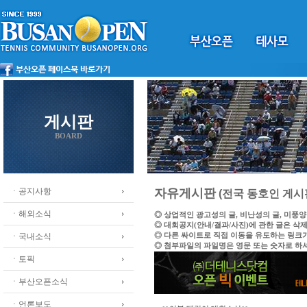
게시판
BOARD
ㆍ공지사항
자유게시판
(전국 동호인 게시
ㆍ해외소식
◎ 상업적인 광고성의 글, 비난성의 글, 미풍
◎ 대회공지(안내/결과/사진)에 관한 글은 삭
◎ 다른 싸이트로 직접 이동을 유도하는 링크
ㆍ국내소식
◎ 첨부파일의 파일명은 영문 또는 숫자로 하
ㆍ토픽
ㆍ부산오픈소식
ㆍ언론보도