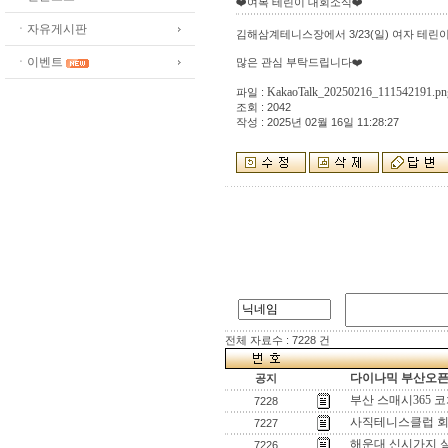
❤️여복 테린이 대회소식❤️
ㆍ자유게시판
김해삼계테니스장에서 3/23(일) 여자 테린
ㆍ이벤트
많은 관심 부탁드립니다❤️
KakaoTalk_20250216_111542191.pn
파일 :
조회 : 2042
작성 : 2025년 02월 16일 11:28:27
전체 자료수 : 7228 건
다이나믹 부산오픈[
공지
부산 스매시365 
7228
사직테니스클럽 회
7227
해운대 신시가지 
7226