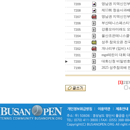
영남권 지역신인부 입
7209
제13회 청송사과배
7208
영남권 지역신인부 
7207
부산테니스페스티벌
7206
강릉모아미래도 
7205
울산조은테니스클럽
7204
성주 참외오픈 전
7203
개나리부 (입비) 
7202
mgn테린이 대회 
7201
대회신청 비밀번
▶
7200
2025 성주참외배
7199
[1]
[2]
[3