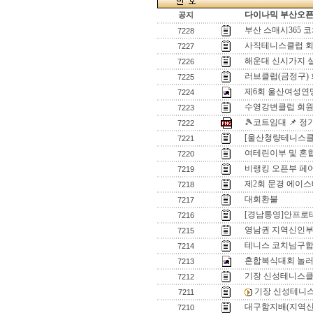
다이나믹 부산오픈[
공지
부산 스매시365 
7228
사직테니스클럽 회
7227
해운대 신시가지 
7226
러브클럽(금정구)
7225
제6회 울산여성연
7224
수영강변클럽 회원
7223
🎾코트임대 📌 
7222
[울산청량테니스클럽
7221
여테린이부 및 혼
7220
비랭킹 오픈부 페
7219
제2회 문경 에이스
7218
대회환불
7217
[경남통영]안프로
7216
영남권 지역신인
7215
테니스 코치님구
7214
혼합복식대회 놀
7213
기장 신성테니스클
7212
기장 신성테니
7211
대구함지배(지역신
7210