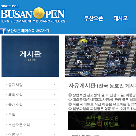
게시판
BOARD
ㆍ공지사항
자유게시판
(전국 동호인 게시
ㆍ해외소식
◎ 상업적인 광고성의 글, 비난성의 글, 미풍
◎ 대회공지(안내/결과/사진)에 관한 글은 삭
◎ 다른 싸이트로 직접 이동을 유도하는 링크
ㆍ국내소식
◎ 첨부파일의 파일명은 영문 또는 숫자로 하
ㆍ토픽
ㆍ부산오픈소식
ㆍ언론보도