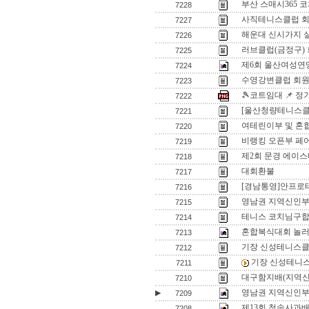
부산 스매시365 
7228
사직테니스클럽 회
7227
해운대 신시가지 
7226
러브클럽(금정구)
7225
제6회 울산여성연
7224
수영강변클럽 회원
7223
🎾코트임대 📌 
7222
[울산청량테니스클럽
7221
여테린이부 및 혼
7220
비랭킹 오픈부 페
7219
제2회 문경 에이스
7218
대회환불
7217
[경남통영]안프로
7216
영남권 지역신인
7215
테니스 코치님구
7214
혼합복식대회 놀
7213
기장 신성테니스클
7212
기장 신성테니
7211
대구함지배(지역신
7210
영남권 지역신인부 입
▶
7209
제13회 청송사과배
7208