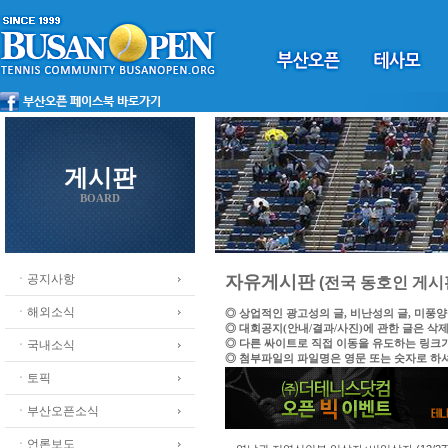
게시판
BOARD
ㆍ공지사항
자유게시판
(전국 동호인 게시
ㆍ해외소식
◎ 상업적인 광고성의 글, 비난성의 글, 미풍
◎ 대회공지(안내/결과/사진)에 관한 글은 삭
◎ 다른 싸이트로 직접 이동을 유도하는 링크
ㆍ국내소식
◎ 첨부파일의 파일명은 영문 또는 숫자로 하
ㆍ토픽
ㆍ부산오픈소식
ㆍ언론보도