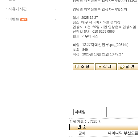
영남권 지역신인부 입상자+비입상자 (12/27
ㆍ자유게시판
영남권 지역신인부 입상자+비입상자
일시: 2025.12.27
ㆍ이벤트
장소: 대구 유니버시아드 경기장
입상자 조건: 60팀 미만 입상은 비입상자임
신청및 문의: 010 8263 0868
밴드: 와우테니스
12.27지역신인부.png
파일 :
(295 Kb)
조회 : 849
작성 : 2025년 10월 21일 13:49:27
전체 자료수 : 7228 건
다이나믹 부산오픈[
공지