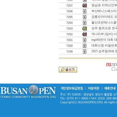
영남권 지역신인부 
7207
부산테니스페스티벌
7206
강릉모아미래도 
7205
울산조은테니스클럽
7204
성주 참외오픈 전
7203
개나리부 (입비) 
7202
mgn테린이 대회 
7201
대회신청 비밀번
7200
2025 성주참외배
7199
[1]
[2]
[3