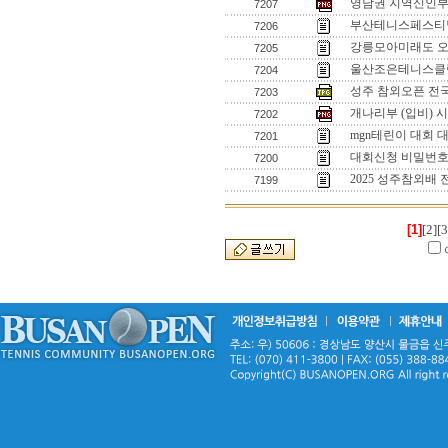
영남권 지역신인부 
7207
부산테니스페스티벌
7206
강릉모아미래도 
7205
울산조은테니스클럽
7204
성주 참외오픈 전
7203
개나리부 (입비) 
7202
mgn테린이 대회 
7201
대회신청 비밀번
7200
2025 성주참외배
7199
[1]
[2]
[3