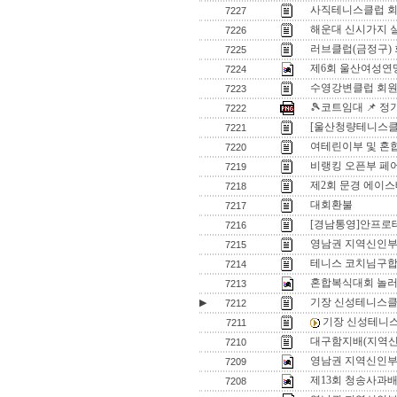
사직테니스클럽 회
7227
해운대 신시가지 
7226
러브클럽(금정구)
7225
제6회 울산여성연
7224
수영강변클럽 회원
7223
🎾코트임대 📌 
7222
[울산청량테니스클럽
7221
여테린이부 및 혼
7220
비랭킹 오픈부 페
7219
제2회 문경 에이스
7218
대회환불
7217
[경남통영]안프로
7216
영남권 지역신인
7215
테니스 코치님구
7214
혼합복식대회 놀
7213
기장 신성테니스클
▶
7212
기장 신성테니
7211
대구함지배(지역신
7210
영남권 지역신인부 입
7209
제13회 청송사과배
7208