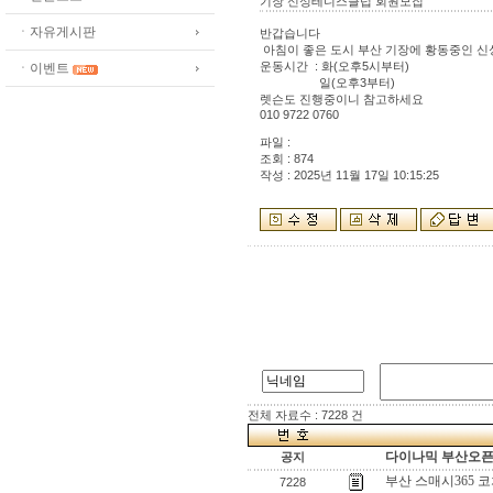
기장 신성테니스클럽 회원모집
ㆍ자유게시판
반갑습니다
아침이 좋은 도시 부산 기장에 황동중인 
운동시간 : 화(오후5시부터)
ㆍ이벤트
일(오후3부터)
렛슨도 진행중이니 참고하세요
010 9722 0760
파일 :
조회 : 874
작성 : 2025년 11월 17일 10:15:25
전체 자료수 : 7228 건
다이나믹 부산오픈[
공지
부산 스매시365 
7228