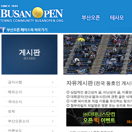
게시판
BOARD
ㆍ공지사항
자유게시판
(전국 동호인 게시
ㆍ해외소식
◎ 상업적인 광고성의 글, 비난성의 글, 미풍
◎ 대회공지(안내/결과/사진)에 관한 글은 삭
◎ 다른 싸이트로 직접 이동을 유도하는 링크
ㆍ국내소식
◎ 첨부파일의 파일명은 영문 또는 숫자로 하
ㆍ토픽
ㆍ부산오픈소식
ㆍ언론보도