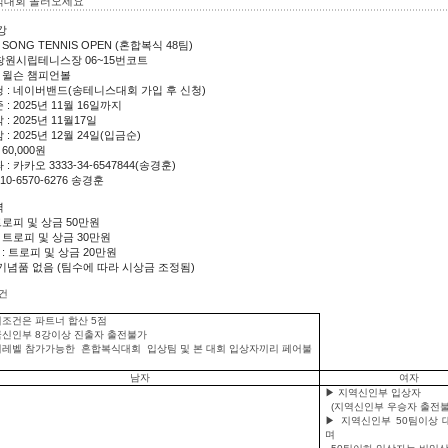
식대회 놀러오세요
강
 SONG TENNIS OPEN (혼합복식 48팀)
: 창원시립테니스장 06~15번코트
: 윌슨 챔피언볼
 : 네이버밴드(송테니스대회 가입 후 신청)
: 2025년 11월 16일까지
: 2025년 11월17일
: 2025년 12월 24일(입금순)
60,000원
: 카카오 3333-34-6547844(송경훈)
010-6570-6276 송경훈
역
트로피 및 상금 50만원
 트로피 및 상금 30만원
: 트로피 및 상금 20만원
기념품 없음 (팀수에 따라 시상금 조정됨)
건
조건은 파트너 합산 5점
국신인부 8강이상 진출자 출전불가
위레벨 참가가능한 혼합복식대회 입상팀 및 본 대회 입상자끼리 페어불
남자
여자
▶ 지역신인부 입상자
(지역신인부 우승자 출전불
▶ 지역신인부 50팀이상
며