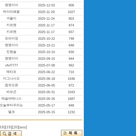
엥엥이이
2025-12-02
806
하이리페움
2025-11-29
1027
겨울이
2025-11-24
803
키르맨
2025-11-17
874
키르맨
2025-11-17
657
포라이징
2025-10-22
748
엥엥이이
2025-10-21
848
진원슬
2025-10-10
830
엥엥이이
2025-09-15
944
vfvf7777
2025-07-08
962
메타포
2025-06-22
710
이그나시오
2025-06-18
1546
참외오픈
2025-06-05
872
바보군
2025-05-31
1043
테슬라테니스
2025-05-26
1687
오늘부터우리는
2025-05-17
848
델코
2025-05-15
1232
18]
[19]
[20]
[next]