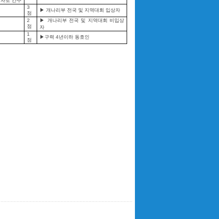
상자로 간주
3
▶ 개나리부 전국 및 지역대회 입상자
점
2
▶ 개나리부 전국 및 지역대회 비입상
점
자
1
▶구력 4년이하 동호인
점