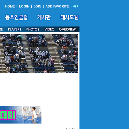
HOME
|
LOGIN
|
JOIN
|
ADD FAVORITE
|
쪽지