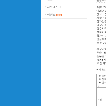
혼합복
ㆍ자유게시판
대회요
대회명 :
장 소 
ㆍ이벤트
시합구 
참가신청
입상기준 
접수시작 
접수마감 
참가비 : 
입금계좌 
문 의 : 
시상내
우승 : 
준우승 :
공동3위 
※ 참가
♠ 페어조
◈ 페어
◈ 전
◈ 상
가
4점