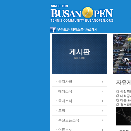
게시판
BOARD
ㆍ공지사항
자유
ㆍ해외소식
◎ 상업적
◎ 대회공
◎ 다른 
ㆍ국내소식
◎ 첨부파
ㆍ토픽
ㆍ부산오픈소식
ㆍ언론보도