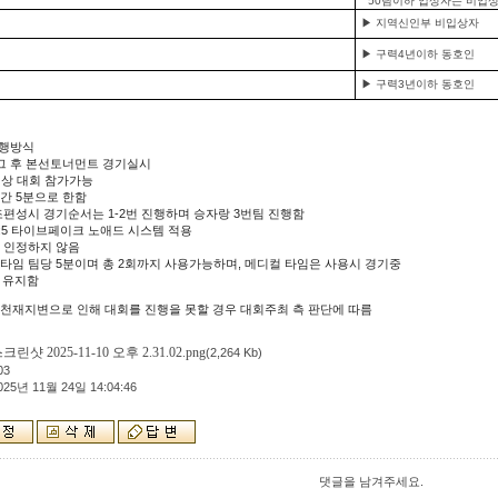
50팀이하 입상자는 비입
▶ 지역신인부 비입상자
▶ 구력4년이하 동호인
▶ 구력3년이하 동호인
행방식
리그 후 본선토너먼트 경기실시
세이상 대회 참가가능
시간 5분으로 한함
 조편성시 경기순서는 1-2번 진행하며 승자랑 3번팀 진행함
 5:5 타이브페이크 노애드 시스템 적용
콜 인정하지 않음
컬타임 팀당 5분이며 총 2회까지 사용가능하며, 메디컬 타임은 사용시 경기중
 유지함
천재지변으로 인해 대회를 진행을 못할 경우 대회주최 측 판단에 따름
크린샷 2025-11-10 오후 2.31.02.png
(2,264 Kb)
03
025년 11월 24일 14:04:46
댓글을 남겨주세요.