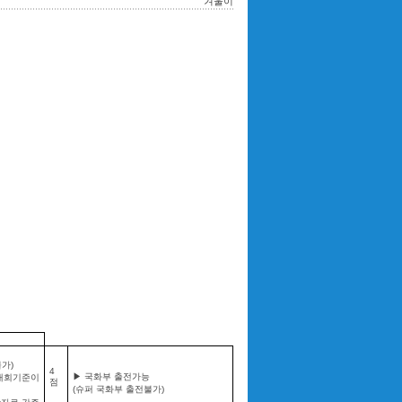
겨울이
가)
4
▶ 국화부 출전가능
 대회기준이
점
(슈퍼 국화부 출전불가)