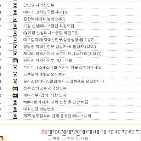
영남권 지역신인부
5
테니스 코치님구합니다
[1]
4
혼합복식대회 놀러오세요
3
기장 신성테니스클럽 회원모집
2
기장 신성테니스클럽 회원모집
1
대구함지배(지역신인부/상금상향)접수공지
0
영남권 지역신인부 입상자+비입상자 (12/27)
9
제13회 청송사과배 동호인 테니스 대회(비랭킹)
8
영남권 지역신인부 비.비 대회
7
부산테니스페스티벌 참가비 환불 조치해주세요
6
강릉모아미래도 오픈행사
5
울산조은테니스클럽에서 신입회원을 모집합니다.
4
성주 참외오픈 전국신인부
3
개나리부 (입비) 시합 안내
2
mgn테린이 대회 대회 신청 후 요강 바꿈
1
대회신청 비밀번호
0
2025 성주참외배 전국 동호인 테니스대회
9
[1]
[2]
[3]
[4]
[5]
[6]
[7]
[8]
[9]
[10]
[11]
[12]
[13]
[14]
[15]
[16]
[17]
[
이름
제목
내용