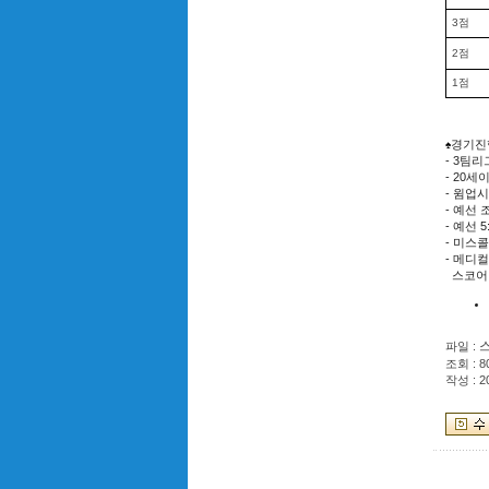
3점
2점
1점
경기진
♠
- 3팀
- 20
- 윔업
- 예선
- 예선
- 미스
- 메디
스코어
스
파일 :
조회 : 8
작성 : 2