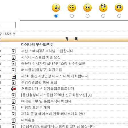
: 7228 건
다이나믹 부산오픈[0]
지
부산 스매시365 코치님 모집합니다.
8
사직테니스클럽 회원 모집
7
해운대 신시가지 실내테니스장 인수하실분
6
러브클럽(금정구) 회원모집
5
제6회 울산여성연맹 테니스 대회 개최합니다.
4
수영강변클럽 회원 모집
3
🎾코트임대 📌 정기클럽모집트임대
2
[울산청량테니스클럽 2026년 신규회원모집]
[1]
1
여테린이부 및 혼합복식대회 안내
0
비랭킹 오픈부 페어
9
제2회 문경 에이스배 전국 테니스대회 안내
8
대회환불
7
[경남통영]안프로테니스 함께할 코치님 모십니다
6