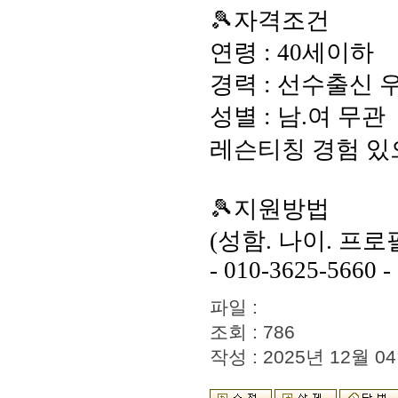
🎾자격조건
연령 : 40세이하
경력 : 선수출신 
성별 : 남.여 무관
레슨티칭 경험 있으
🎾지원방법
(성함. 나이. 프
- 010-3625-5660 -
파일 :
조회 : 786
작성 : 2025년 12월 04