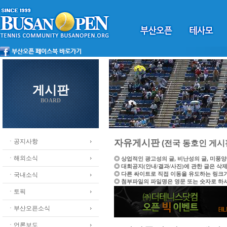
게시판
BOARD
ㆍ공지사항
자유게시판
(전국 동호인 게시
ㆍ해외소식
◎ 상업적인 광고성의 글, 비난성의 글, 미풍
◎ 대회공지(안내/결과/사진)에 관한 글은 삭
◎ 다른 싸이트로 직접 이동을 유도하는 링크
ㆍ국내소식
◎ 첨부파일의 파일명은 영문 또는 숫자로 하
ㆍ토픽
ㆍ부산오픈소식
ㆍ언론보도