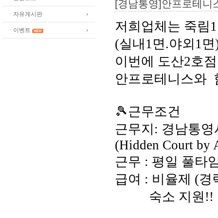
[경남통영]안프로테니
ㆍ자유게시판
저희업체는 죽림1
ㆍ이벤트
(실내1면.야외1
이번에 도산2호
안프로테니스와
🎾근무조건
근무지: 경남통영시
(Hidden Court by 
근무 : 평일 풀타임
급여 : 비율제 (경
숙소 지원!!