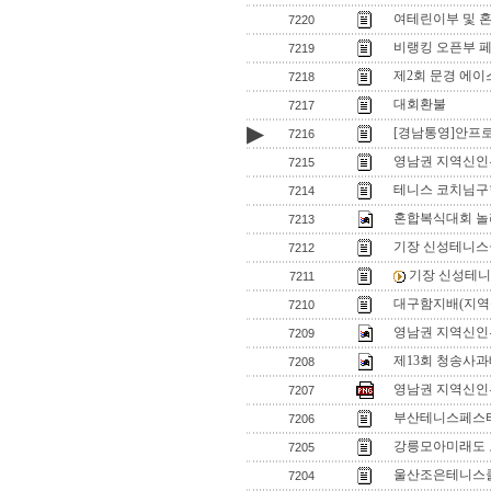
여테린이부 및 
7220
비랭킹 오픈부 
7219
제2회 문경 에이
7218
대회환불
7217
▶
[경남통영]안프
7216
영남권 지역신인
7215
테니스 코치님
7214
혼합복식대회 
7213
기장 신성테니스
7212
기장 신성테
7211
대구함지배(지역
7210
영남권 지역신인부 
7209
제13회 청송사과
7208
영남권 지역신인부
7207
부산테니스페스티
7206
강릉모아미래도
7205
울산조은테니스클
7204