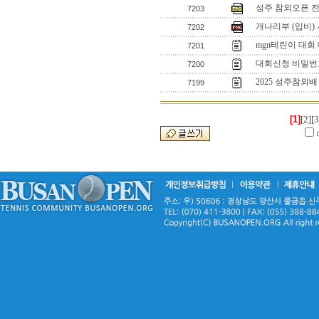
성주 참외오픈 
7203
개나리부 (입비)
7202
mgn테린이 대회
7201
대회신청 비밀번
7200
2025 성주참외
7199
[1]
[2]
[3