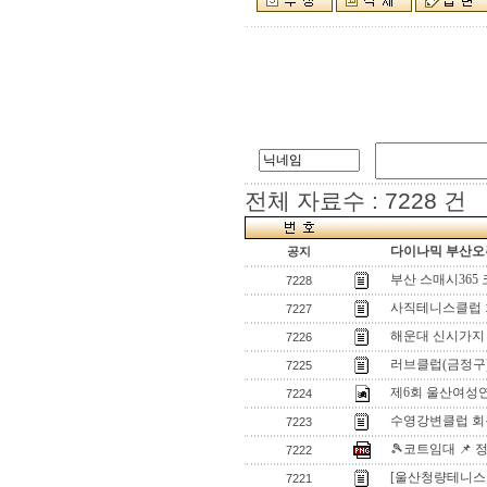
전체 자료수 : 7228 건
다이나믹 부산오픈
공지
부산 스매시365
7228
사직테니스클럽 
7227
해운대 신시가지
7226
러브클럽(금정구
7225
제6회 울산여성연
7224
수영강변클럽 회
7223
🎾코트임대 📌
7222
[울산청량테니스클
7221