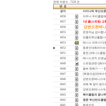
전체 자료수 : 7228 건
공지
다이나믹 부산오픈[
6058
아무나 우리클럽에
6057
1년 줄(스트링) 교
강변오픈테니스
6056
6055
운영자님 감사합
6054
던롭라켓선물합니다/
6053
테니스 파트너기(중
▶
6052
동호인대회라이브
6051
동천고테니스클럽 
6050
테니스코치 선생님
6049
스트링관련 Q&A
6048
벌써 한해가 ~~~
[
6047
[회원모집]연제수
6046
강변오픈테니스대
6045
새해 복 많이 받으
6044
강변오픈테니스대회
6043
북이클럽의 꿈나무
6042
명문 부산반도클럽 
6041
회원모집