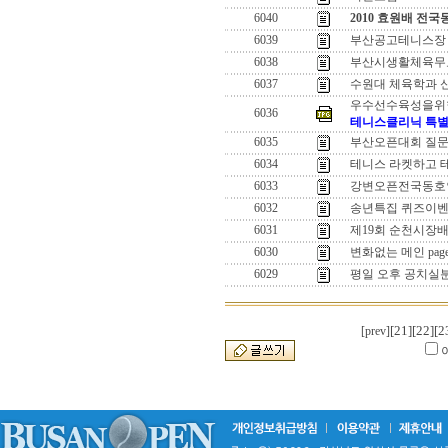
6040
2010 효원배 전
6039
부산공고테니스장 
6038
부산시생활체육무
6037
수원대 체육학과 
우수선수육성을위
6036
테니스클리닉 특
6035
부산오픈대회 질
6034
테니스 라켓하고 테
6033
강변오픈전국동호인
6032
송년특집 퀴즈이벤
6031
제19회 순천시장
6030
변화없는 메인 page
6029
평일 오후 공치실
[21]
[22]
[2
[prev]