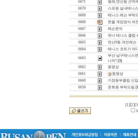
6671
동래,연산동 근처에
6670
스포원 실내테니스
6669
테니스 레슨 부탁
6668
한울 게임방식 버젼업(
6667
레슨문의
6666
위너 테니스 클럽 
6665
연산9동 개인레슨
6664
테니스 코트가 어디에
부산 남구테니스연
6663
니까?
[3]
6662
동영상
6661
동영상
6660
기장동부클럽 신입
6659
준회원 부탁드림
[
[1]
[2]
[3