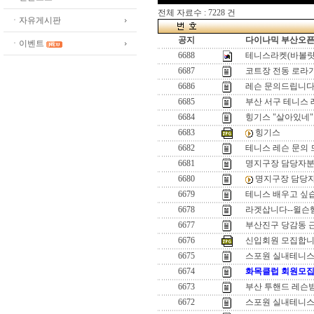
전체 자료수 : 7228 건
ㆍ자유게시판
공지
다이나믹 부산오픈[
ㆍ이벤트
6688
테니스라켓(바볼랏
6687
코트장 전동 로라
6686
레슨 문의드립니다
6685
부산 서구 테니스 
6684
힝기스 "살아있네"
6683
힝기스
6682
테니스 레슨 문의 
6681
명지구장 담당자
6680
명지구장 담당
6679
테니스 배우고 싶
6678
라겟삽니다--윌슨햄머
6677
부산진구 당감동 
6676
신입회원 모집합
6675
스포원 실내테니스
6674
화목클럽 회원모집
6673
부산 투핸드 레슨
6672
스포원 실내테니스