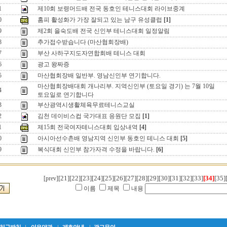
1
제10회 보령머드배 전국 동호인 테니스대회 라이브중계
0
홈피 활성화가 가장 잘되고 있는 남구 유성클럽
[1]
9
제2회 을숙도배 전국 신인부 테니스대회 일정알림
8
추가접수받습니다 (마산협회장배)
7
부산 사하구지도자연합회배 테니스 대회
6
광고 왕짜증
5
마산협회장배 일반부. 영남신인부 연기합니다.
마산협회장배대회 개나리부. 지역신인부 (토요일 경기) 는 7월 10일
4
토요일로 연기합니다
3
부산광역시생활체육무료테니스교실
2
김천 데이비스컵 국가대표 응원단 모집
[1]
1
제15회 전국여자테니스대회 입상내역
[4]
0
아시아선수촌배 영남지역 신인부 동호인 테니스 대회
[5]
9
복식대회 신인부 참가자격 수정을 바랍니다.
[6]
[21]
[22]
[23]
[24]
[25]
[26]
[27]
[28]
[29]
[30]
[31]
[32]
[33]
[34]
[35]
[prev]
이름
제목
내용