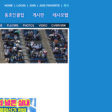
HOME
|
LOGIN
|
JOIN
|
ADD FAVORITE
|
쪽지