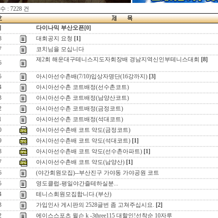
 : 7228 건
지
다이나믹 부산오픈[0]
8
대회공지 요청
[1]
7
코치님을 모십니다
제2회 해운대구테니스지도자회장배 경남지역신인부테니스대회
[8]
6
5
아시아선수촌배(7/10)입상자명단(16강까지)
[3]
4
아시아선수촌 코트배정(선수촌코트)
3
아시아선수촌 코트배정(남양산코트)
2
아시아선수촌 코트배정(금정코트)
1
아시아선수촌 코트배정(석대코트)
0
아시아선수촌배 코트 약도(금정코트)
9
아시아선수촌배 코트 약도(석대코트)
[1]
8
아시아선수촌배 코트 약도(선수촌아파트)
[1]
7
아시아선수촌배 코트 약도(남양산)
[1]
6
(야간회원모집)--부산진구 가야동 가야공원 코트
5
영도클럽-평일야간즐테하실분...
4
테니스회원모집합니다.(부산)
3
가입인사 게시판의 2528글번 좀 고쳐주십시요.
[2]
2
에이스스포츠 윌슨 k -3three115 대할인!선착순 10자루