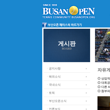
게시판
BOARD
ㆍ공지사항
자유
ㆍ해외소식
◎ 상업적
◎ 대회공
ㆍ국내소식
◎ 다른 
◎ 첨부파
ㆍ토픽
ㆍ부산오픈소식
ㆍ언론보도