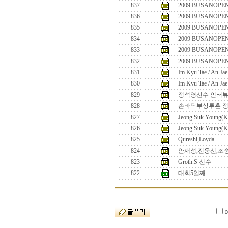
837
2009 BUSANOPEN
836
2009 BUSANOPEN
835
2009 BUSANOPEN
834
2009 BUSANOPEN
833
2009 BUSANOPEN
832
2009 BUSANOPEN
831
Im Kyu Tae / An Ja
830
Im Kyu Tae / An Ja
829
정석영선수 인터
828
손바닥부상투혼 정석
827
Jeong Suk Young(K
826
Jeong Suk Young(K
825
Qureshi,Loyda...
824
안재성,전웅선,조
823
Groth.S 선수
822
대회5일째