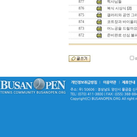
877
찍사님들
876
복식 시상식
[2]
875
갤러리와 공연 그
874
코트장과 바이올
873
어느공을 드릴까
872
준비완료 선심.볼