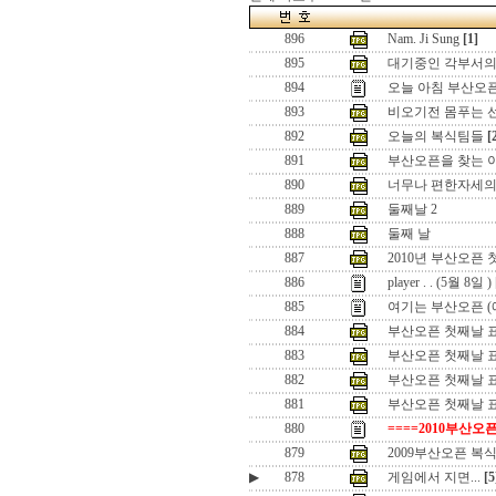
896
Nam. Ji Sung
[1]
895
대기중인 각부서의
894
오늘 아침 부산오픈 
893
비오기전 몸푸는 선
892
오늘의 복식팀들
[
891
부산오픈을 찾는 
890
너무나 편한자세의
889
둘째날 2
888
둘째 날
887
2010년 부산오픈
886
player . . (5월 8일 )
885
여기는 부산오픈 (
884
부산오픈 첫째날 표
883
부산오픈 첫째날 표
882
부산오픈 첫째날 표
881
부산오픈 첫째날 
880
====2010부산오픈
879
2009부산오픈 복식
▶
878
게임에서 지면...
[5