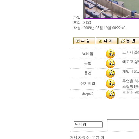
파일 :
조회 : 3153
작성 : 2009년 05월 19일 00:22:49
고거제밌
닉네임
에고고 엉
은별
재밌네요.
동건
무엇을 하
신기비결
스릴있겠
ㅎㅎㅎ 웬지
daepal2
전체 자료수 : 1171 건