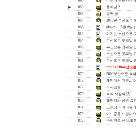
890
너무나 편한자세의
▶
889
둘째날 2
888
둘째 날
887
2010년 부산오픈
886
player . . (5월 8일 )
885
여기는 부산오픈 (
884
부산오픈 첫째날 표
883
부산오픈 첫째날 표
882
부산오픈 첫째날 표
881
부산오픈 첫째날 
880
====2010부산오픈
879
2009부산오픈 복식
878
게임에서 지면...
[5
877
찍사님들
876
복식 시상식
[2]
875
갤러리와 공연 그
874
코트장과 바이올
873
어느공을 드릴까
872
준비완료 선심.볼