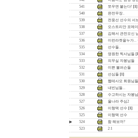
541
쪼우면 붙는다!
[1]
540
완전무장..
539
전웅선 선수의 서
538
오스트리안 포메이션
537
김해서 관전오신 
536
이런라켓을누가...
535
선수들..
534
영원한 찍사님들
[
533
의무실 자봉님들
532
이쁜 볼퍼슨들
531
선심들
[1]
530
웹테사모 회원님
529
내빈님들...
528
수고하시는 자봉
527
울나라 주심2
526
이형택 선수
[1]
525
이형택 선수
▶
524
함 해보까?
523
2:1