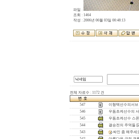
파일 :
조회 : 1464
작성 : 2006년 06월 03일 00:48:13
전체 자료수 : 1172 건
547
이형택선수의서브
546
우돔초케선수의 
545
우돔초케선수 스폰
544
결승전의 주역들
[
543
싸인 좀 해주세요
542
아름다운 금정 경