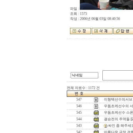
파일 :
조회 : 1575
작성 : 2006년 06월 03일 08:40:56
전체 자료수 : 1172 건
547
이형택선수의서브
546
우돔초케선수의 
545
우돔초케선수 스폰
544
결승전의 주역들
[
543
싸인 좀 해주세요
542
아름다운 금정 경