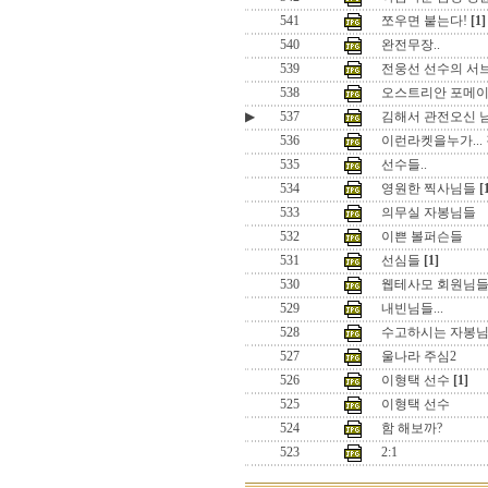
541
쪼우면 붙는다!
[1]
540
완전무장..
539
전웅선 선수의 서
538
오스트리안 포메이션
▶
537
김해서 관전오신 
536
이런라켓을누가...
535
선수들..
534
영원한 찍사님들
[
533
의무실 자봉님들
532
이쁜 볼퍼슨들
531
선심들
[1]
530
웹테사모 회원님
529
내빈님들...
528
수고하시는 자봉
527
울나라 주심2
526
이형택 선수
[1]
525
이형택 선수
524
함 해보까?
523
2:1