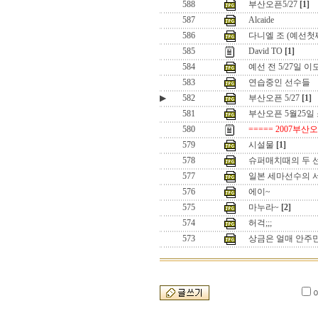
588
부산오픈5/27
[1]
587
Alcaide
586
다니엘 조 (예선첫
585
David TO
[1]
584
예선 전 5/27일 이
583
연습중인 선수들
▶
582
부산오픈 5/27
[1]
581
부산오픈 5월25일
580
===== 2007부산
579
시설물
[1]
578
슈퍼매치때의 두 
577
일본 세마선수의 
576
에이~
575
마누라~
[2]
574
허걱;;;
573
상금은 얼매 안주민서