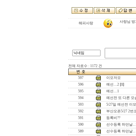
사랑님 방
해피사랑
전체 자료수 : 1172 건
597
이모저모
596
예선....2
[1]
595
예선....1
594
예선전 또 다른 모
593
5/27일 예선전 이
592
부산오픈5/27 2번
591
등록비??
590
선수등록 하던날...
589
선수등록 하던날...