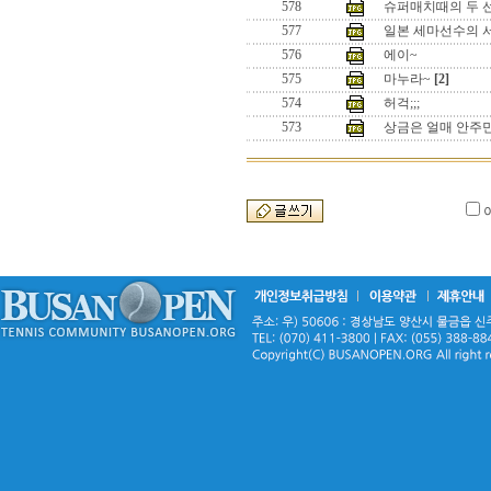
578
슈퍼매치때의 두 
577
일본 세마선수의 
576
에이~
575
마누라~
[2]
574
허걱;;;
573
상금은 얼매 안주민서