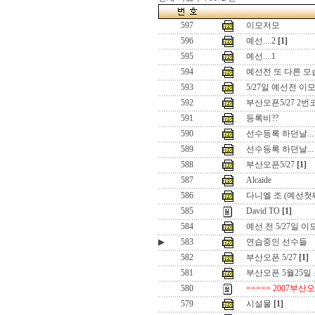
597
이모저모
596
예선....2
[1]
595
예선....1
594
예선전 또 다른 모
593
5/27일 예선전 이
592
부산오픈5/27 2번
591
등록비??
590
선수등록 하던날...
589
선수등록 하던날...
588
부산오픈5/27
[1]
587
Alcaide
586
다니엘 조 (예선첫
585
David TO
[1]
584
예선 전 5/27일 이
▶
583
연습중인 선수들
582
부산오픈 5/27
[1]
581
부산오픈 5월25일
580
===== 2007부산
579
시설물
[1]