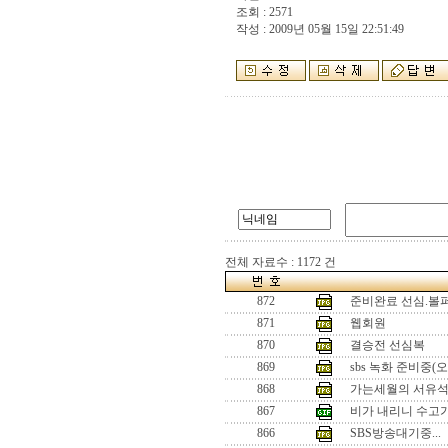
조회 : 2571
작성 : 2009년 05월 15일 22:51:49
전체 자료수 : 1172 건
872
준비완료 선심.볼
871
웹회원
870
결승전 선심복
869
sbs 녹화 준비중(오
868
가는세월의 서유
867
비가 내리니 수고
866
SBS방송대기중...