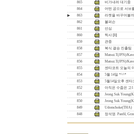
865
비가내려 대기중
864
어떤 공으로 서브를
▶
863
라켓을 바꾸어볼까 
862
볼퍼슨
861
선심
860
찍사
[1]
859
관중
858
복식 결승 진출팀
857
Matsui.T(JPN)/Kav
856
Matsui.T(JPN)/Kav
855
센타코트 오늘의 마
854
5월 14일 *^^*
853
5월14일오후 센
852
아직은 수줍은 고1
851
Jeong Suk Young(
850
Jeong Suk Young(
849
Udomchoke(THA)
848
정석영. Panfil, Grz