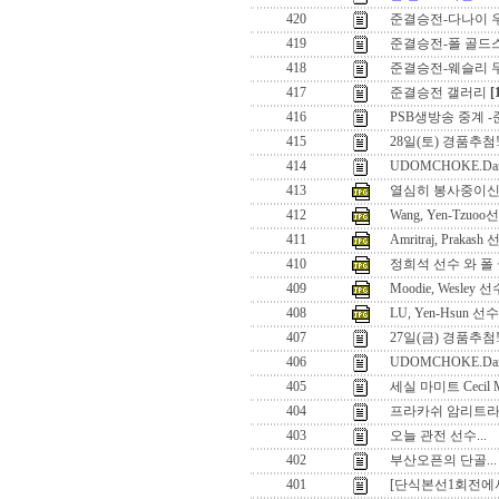
420
준결승전-다나이 
419
준결승전-폴 골드
418
준결승전-웨슬리 
417
준결승전 갤러리
[
416
PSB생방송 중계 
415
28일(토) 경품추첨
414
UDOMCHOKE.Dan
413
열심히 봉사중이신
412
Wang, Yen-Tzu
411
Amritraj, Prakash
410
정희석 선수 와 폴
409
Moodie, Wesley
408
LU, Yen-Hsun 선수
407
27일(금) 경품추첨!
406
UDOMCHOKE.Dan
405
세실 마미트 Cecil M
404
프라카쉬 암리트라지 Pra
403
오늘 관전 선수...
402
부산오픈의 단골...
401
[단식본선1회전에