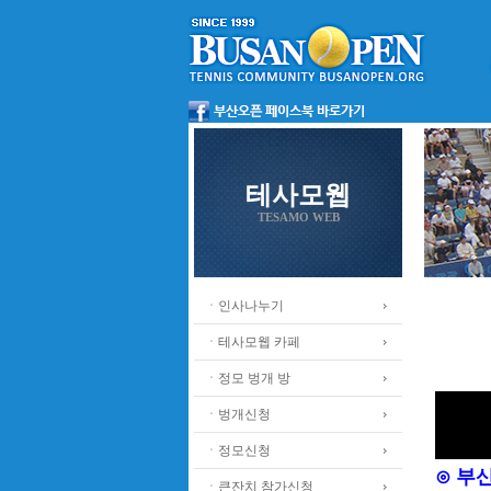
테사모웹
TESAMO WEB
ㆍ인사나누기
ㆍ테사모웹 카페
ㆍ정모 벙개 방
ㆍ벙개신청
ㆍ정모신청
⊙ 부
ㆍ큰잔치 참가신청