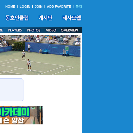
HOME
|
LOGIN
|
JOIN
|
ADD FAVORITE
|
쪽지