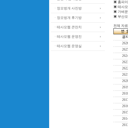
▣ 홈피
▣ 테사모
ㆍ정모벙개 사진방
▣ 가벼운
▣ 부산오
ㆍ정모벙개 후기방
전체 자료수
ㆍ테사모웹 큰잔치
ㆍ테사모웹 운영진
공
262
ㆍ테사모웹 운영실
262
262
262
262
262
262
261
261
261
261
261
261
261