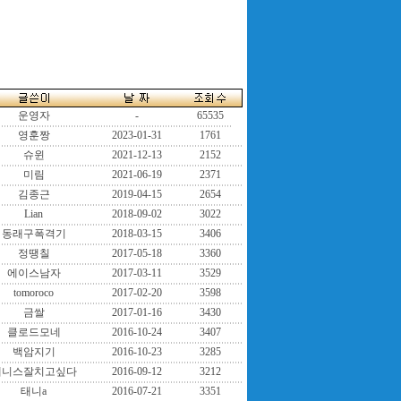
운영자
-
65535
영훈짱
2023-01-31
1761
슈윈
2021-12-13
2152
미림
2021-06-19
2371
김종근
2019-04-15
2654
Lian
2018-09-02
3022
동래구폭격기
2018-03-15
3406
정땡칠
2017-05-18
3360
에이스남자
2017-03-11
3529
tomoroco
2017-02-20
3598
금쌀
2017-01-16
3430
클로드모네
2016-10-24
3407
백암지기
2016-10-23
3285
테니스잘치고싶다
2016-09-12
3212
태니a
2016-07-21
3351