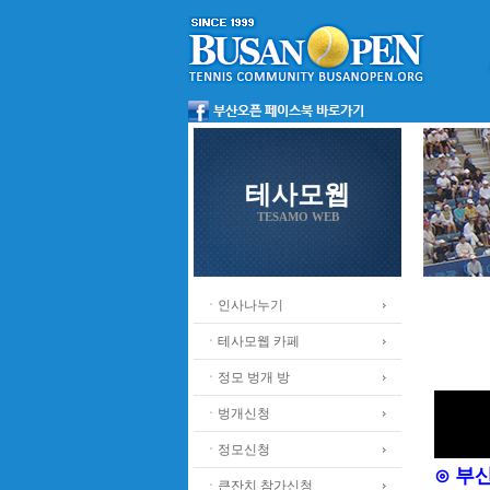
테사모웹
TESAMO WEB
ㆍ인사나누기
ㆍ테사모웹 카페
ㆍ정모 벙개 방
ㆍ벙개신청
ㆍ정모신청
⊙ 부
ㆍ큰잔치 참가신청