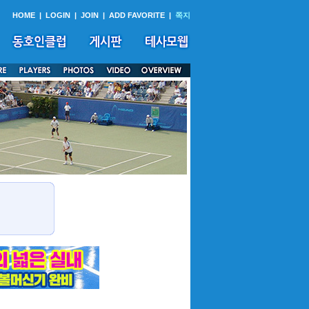
HOME
|
LOGIN
|
JOIN
|
ADD FAVORITE
|
쪽지