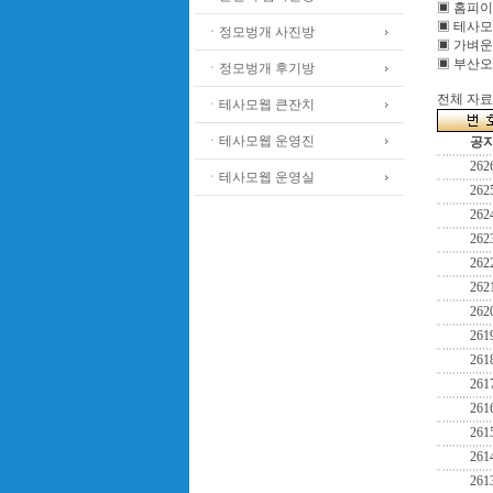
▣ 홈피
▣ 테사모
ㆍ정모벙개 사진방
▣ 가벼운
▣ 부산오
ㆍ정모벙개 후기방
전체 자료수
ㆍ테사모웹 큰잔치
ㆍ테사모웹 운영진
공
262
ㆍ테사모웹 운영실
262
262
262
262
262
262
261
261
261
261
261
261
261