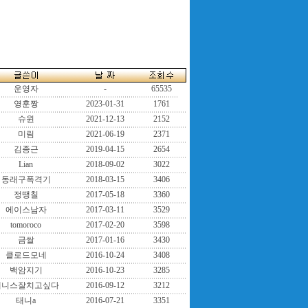
운영자
-
65535
영훈짱
2023-01-31
1761
슈윈
2021-12-13
2152
미림
2021-06-19
2371
김종근
2019-04-15
2654
Lian
2018-09-02
3022
동래구폭격기
2018-03-15
3406
정땡칠
2017-05-18
3360
에이스남자
2017-03-11
3529
tomoroco
2017-02-20
3598
금쌀
2017-01-16
3430
클로드모네
2016-10-24
3408
백암지기
2016-10-23
3285
테니스잘치고싶다
2016-09-12
3212
태니a
2016-07-21
3351