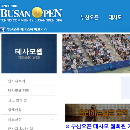
테사모웹
TESAMO WEB
ㆍ인사나누기
ㆍ테사모웹 카페
ㆍ정모 벙개 방
ㆍ벙개신청
ㆍ정모신청
⊙ 부산오픈 테사모 웹회원
ㆍ큰잔치 참가신청