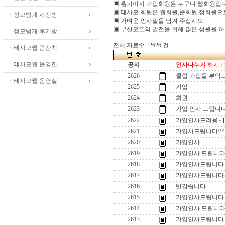
▣ 홈피이지 가입회원은 누구나 웹회원입
▣ 테사모 회원은 웹회원,준회원,정회원
ㆍ정모벙개 사진방
▣ 가벼운 인사말을 남겨 주십시오
▣ 부산오픈의 발전을 위해 많은 성원을 
ㆍ정모벙개 후기방
전체 자료수 : 2626 건
ㆍ테사모웹 큰잔치
ㆍ테사모웹 운영진
공지
인사나누기
하시기 
2626
클럽 가입을 부탁
ㆍ테사모웹 운영실
2625
가입
2624
회원
2623
가입 인사 드립니다
2622
가입인사드려용~
2621
가입사드립니다!!^
2620
가입인사
2619
가입인사 드립니다
2618
가입인사드립니다
2617
가입인사드립니다
2616
반갑습니다.
2615
가입인사드립니다
2614
가입인사 드립니
2613
가입인사드립니다