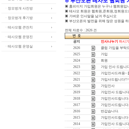
⊙ 부산오픈 테사모 웹회원
▣ 홈피이지 가입회원은 누구나 웹회원입
ㆍ정모벙개 사진방
▣ 테사모 회원은 웹회원,준회원,정회원
▣ 가벼운 인사말을 남겨 주십시오
ㆍ정모벙개 후기방
▣ 부산오픈의 발전을 위해 많은 성원을 
ㆍ테사모웹 큰잔치
전체 자료수 : 2626 건
ㆍ테사모웹 운영진
공지
인사나누기
하시기 
ㆍ테사모웹 운영실
2626
클럽 가입을 부탁
2625
가입
2624
회원
2623
가입 인사 드립니다
2622
가입인사드려용~
2621
가입사드립니다!!^
2620
가입인사
2619
가입인사 드립니다
2618
가입인사드립니다
2617
가입인사드립니다
2616
반갑습니다.
2615
가입인사드립니다
2614
가입인사 드립니