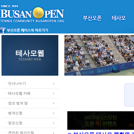
테사모웹
TESAMO WEB
ㆍ인사나누기
ㆍ테사모웹 카페
ㆍ정모 벙개 방
ㆍ벙개신청
ㆍ정모신청
ㆍ큰잔치 참가신청