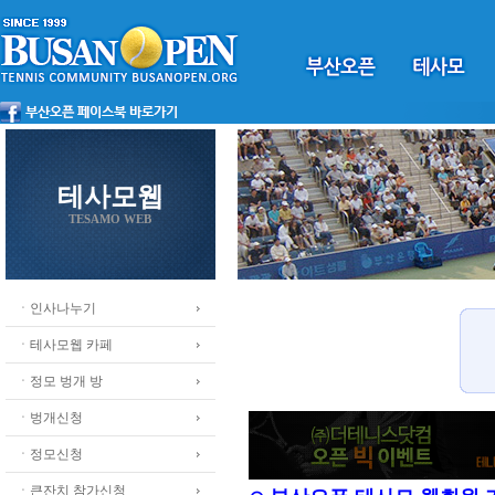
테사모웹
TESAMO WEB
ㆍ인사나누기
ㆍ테사모웹 카페
ㆍ정모 벙개 방
ㆍ벙개신청
ㆍ정모신청
ㆍ큰잔치 참가신청