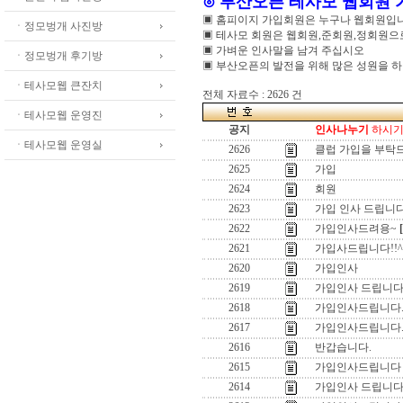
⊙ 부산오픈 테사모 웹회원
▣ 홈피이지 가입회원은 누구나 웹회원입
ㆍ정모벙개 사진방
▣ 테사모 회원은 웹회원,준회원,정회원
▣ 가벼운 인사말을 남겨 주십시오
ㆍ정모벙개 후기방
▣ 부산오픈의 발전을 위해 많은 성원을 
ㆍ테사모웹 큰잔치
전체 자료수 : 2626 건
ㆍ테사모웹 운영진
공지
인사나누기
하시기 
ㆍ테사모웹 운영실
2626
클럽 가입을 부탁
2625
가입
2624
회원
2623
가입 인사 드립니다
2622
가입인사드려용~
2621
가입사드립니다!!^
2620
가입인사
2619
가입인사 드립니다
2618
가입인사드립니다
2617
가입인사드립니다
2616
반갑습니다.
2615
가입인사드립니다
2614
가입인사 드립니