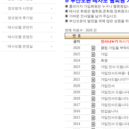
⊙ 부산오픈 테사모 웹회원
▣ 홈피이지 가입회원은 누구나 웹회원입
ㆍ정모벙개 사진방
▣ 테사모 회원은 웹회원,준회원,정회원
▣ 가벼운 인사말을 남겨 주십시오
ㆍ정모벙개 후기방
▣ 부산오픈의 발전을 위해 많은 성원을 
ㆍ테사모웹 큰잔치
전체 자료수 : 2626 건
ㆍ테사모웹 운영진
공지
인사나누기
하시기 
ㆍ테사모웹 운영실
2626
클럽 가입을 부탁
2625
가입
2624
회원
2623
가입 인사 드립니다
2622
가입인사드려용~
2621
가입사드립니다!!^
2620
가입인사
2619
가입인사 드립니다
2618
가입인사드립니다
2617
가입인사드립니다
2616
반갑습니다.
2615
가입인사드립니다
2614
가입인사 드립니