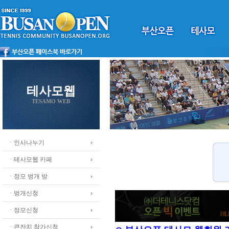
테사모웹
TESAMO WEB
ㆍ인사나누기
ㆍ테사모웹 카페
ㆍ정모 벙개 방
ㆍ벙개신청
ㆍ정모신청
ㆍ큰잔치 참가신청