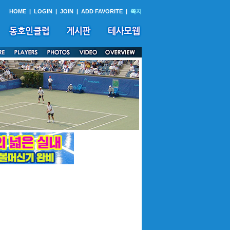
HOME
|
LOGIN
|
JOIN
|
ADD FAVORITE
|
쪽지