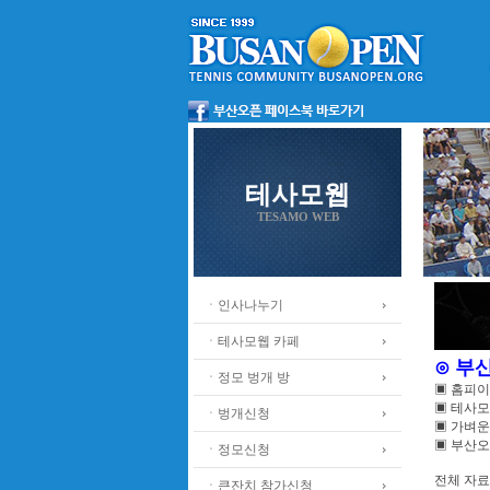
테사모웹
TESAMO WEB
ㆍ인사나누기
ㆍ테사모웹 카페
⊙ 부
ㆍ정모 벙개 방
▣ 홈피
▣ 테사모
ㆍ벙개신청
▣ 가벼운
▣ 부산오
ㆍ정모신청
전체 자료수
ㆍ큰잔치 참가신청