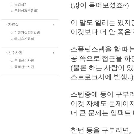
(많이 듣어보셨죠~)
동영상2
동영상3(분류별)
이 말도 일리는 있지
ㆍ자료실
이것보다 더 안 좋은
이론과실전&칼럼
테니스자료실
스플릿스텝을 할 때는
ㆍ선수사진
공 쪽으로 접근을 하
국내선수사진
(물론 하는 사람이 있
국외선수사진
스트로크시에 발생..)
스텝중에 등이 구부려
이것 자체도 문제이지
더 큰 문제는 임팩트
한번 등을 구부리면,