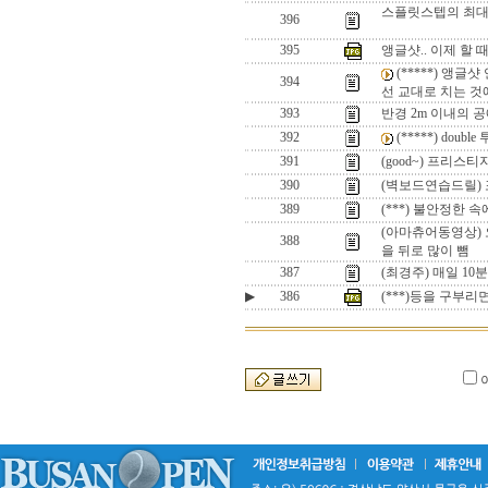
스플릿스텝의 최대 적
396
395
앵글샷.. 이제 할 
(*****) 앵글샷
394
선 교대로 치는 것
393
반경 2m 이내의 
392
(*****) doub
391
(good~) 프리스티지 
390
(벽보드연습드릴) 포
389
(***) 불안정한 
(아마츄어동영상) 오
388
을 뒤로 많이 뺌
387
(최경주) 매일 10
▶
386
(***)등을 구부리