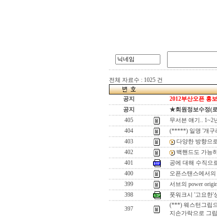
전체 자료수 : 1025 건
공지
2012부산오픈 홍보
공지
★회원정보수정(로그인
405
무서븐 얘기.. 1~
404
(*****) 일명 '
403
다양한 방향으로
402
백핸드도 가능
401
공에 대해 수직으로
400
오픈스탠스에서의 
399
서브의 power orig
398
풋워크시 '고요한'
(***) 웨스턴그립
397
지손가락으로 그립