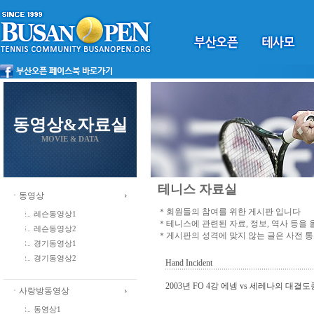
동영상&자료실
MOVIE & DATA
테니스 자료실
ㆍ동영상
＊회원들의 참여를 위한 게시판 입니다
레슨동영상1
＊테니스에 관련된 자료, 정보, 역사 등을
레슨동영상2
＊게시판의 성격에 맞지 않는 글은 사전 
경기동영상1
경기동영상2
Hand Incident
2003년 FO 4강 에넹 vs 세레나의 대결도
ㆍ사랑방동영상
동영상1