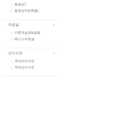
동영상2
동영상3(분류별)
ㆍ자료실
이론과실전&칼럼
테니스자료실
ㆍ선수사진
국내선수사진
국외선수사진