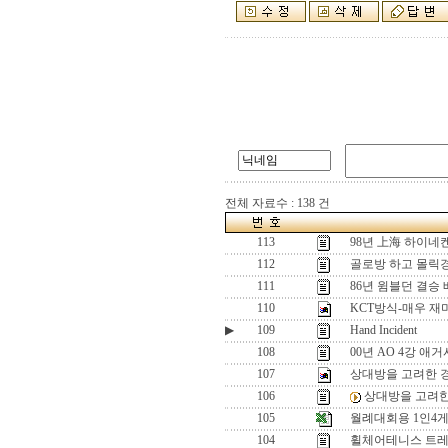
전체 자료수 : 138 건
113
98년 上海 하이네켄
112
골로방 하고 몰릭
111
86년 윔블던 결승 
110
KCT방식-매우 재
▶
109
Hand Incident
108
00년 AO 4강 애거
107
상대방을 고려한 
106
상대방을 고려
105
월례대회용 1인4
104
휠체어테니스 트레