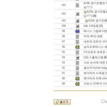
KDK 경기진행표 
103
님!!!!!)
KDK 경기진행
102
님!!!!!)
[4]
101
KDK 경기진행
100
kdk 3게임용
[1]
99
테니스 그립에 대
98
WTA 투어 대회
97
네트와 코트의 규
96
남자프로테니스 세
95
US오픈의 새로운 시스템
94
[3d] 스플릿스텝
[6
93
서브 순서에 대한
92
셀프저지(Self J
91
페거러의 시계광고 
90
페더러의 라켓 nSix
89
프린스 O3투어 미