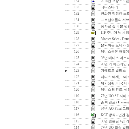
134
2014년 프랑스오
133
테니스다리
132
변화된 적정한 스
131
프로선수들의 서
130
숫자로 짚어 본 윔
129
ITF 주니어 남녀 랭킹 
128
Monica Seles - Danc
127
은퇴하는 모니카 
126
테니스공은 어떻게
125
03년 테니스 마스
124
90년 키 비스케인 
▶
123
기예르모 빌라스
122
테니스 여제, 그라
121
위기상황, 미국 테
120
테니스 레전드, 
119
77년 UO SF 지
118
존 메켄로 (The angel
117
94년 AO Final
116
KCT 방식 - 년간
115
00년 윔블던 4강 
114
77년 UO 결승 빌