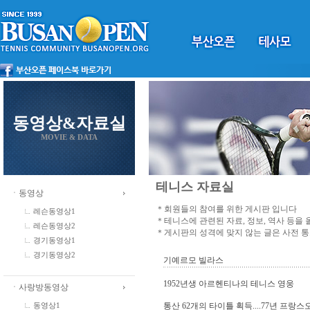
동영상&자료실
MOVIE & DATA
테니스 자료실
ㆍ동영상
＊회원들의 참여를 위한 게시판 입니다
레슨동영상1
＊테니스에 관련된 자료, 정보, 역사 등을
레슨동영상2
＊게시판의 성격에 맞지 않는 글은 사전 
경기동영상1
경기동영상2
기예르모 빌라스
1952년생 아르헨티나의 테니스 영웅
ㆍ사랑방동영상
통산 62개의 타이틀 획득....77년 프랑스
동영상1