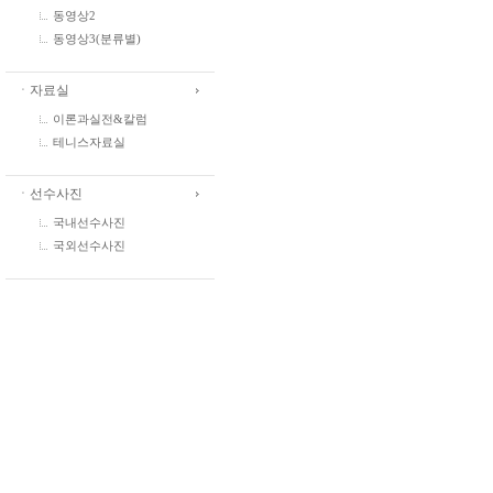
동영상2
동영상3(분류별)
ㆍ자료실
이론과실전&칼럼
테니스자료실
ㆍ선수사진
국내선수사진
국외선수사진