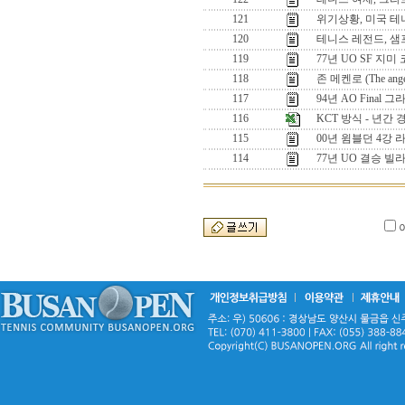
121
위기상황, 미국 테
120
테니스 레전드, 
119
77년 UO SF 지
118
존 메켄로 (The angel
117
94년 AO Final
116
KCT 방식 - 년간
115
00년 윔블던 4강 
114
77년 UO 결승 빌