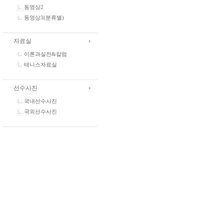
동영상2
동영상3(분류별)
ㆍ자료실
이론과실전&칼럼
테니스자료실
ㆍ선수사진
국내선수사진
국외선수사진