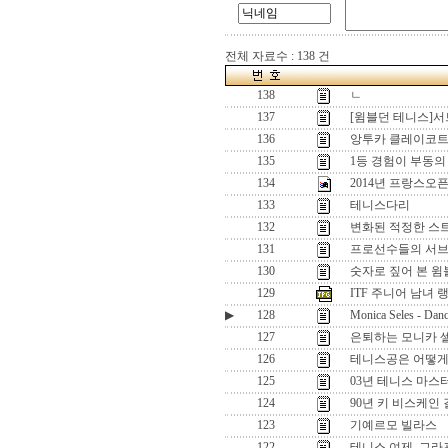
전체 자료수 : 138 건
138
ㄴ
137
[윔블던 테니스]서
136
앙투카 클레이코트
135
1등 경험이 부동의
134
2014년 프랑스오
133
테니스다리
132
변화된 적정한 스
131
프로선수들의 서
130
숫자로 짚어 본 윔
129
ITF 주니어 남녀 랭킹 
▶
128
Monica Seles - Danc
127
은퇴하는 모니카 
126
테니스공은 어떻게
125
03년 테니스 마스
124
90년 키 비스케인 
123
기예르모 빌라스
122
테니스 여제, 그라