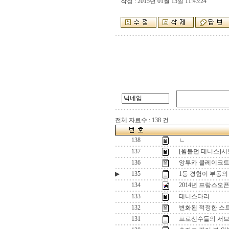
작성 : 2015년 01월 15일 11:43:24
전체 자료수 : 138 건
138
ㄴ
137
[윔블던 테니스]서
136
앙투카 클레이코트
▶
135
1등 경험이 부동의
134
2014년 프랑스오
133
테니스다리
132
변화된 적정한 스
131
프로선수들의 서