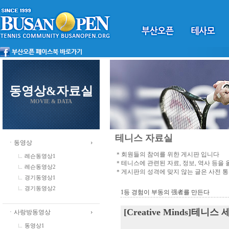
동영상&자료실
MOVIE & DATA
테니스 자료실
ㆍ동영상
＊회원들의 참여를 위한 게시판 입니다
레슨동영상1
＊테니스에 관련된 자료, 정보, 역사 등을
레슨동영상2
＊게시판의 성격에 맞지 않는 글은 사전 
경기동영상1
경기동영상2
1등 경험이 부동의 强者를 만든다
[Creative Minds]테
ㆍ사랑방동영상
동영상1