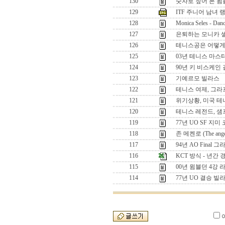
130
숫자로 짚어 본 윔
129
ITF 주니어 남녀 랭킹 
128
Monica Seles - Danc
127
은퇴하는 모니카 
126
테니스공은 어떻게
125
03년 테니스 마스
124
90년 키 비스케인 
123
기예르모 빌라스
122
테니스 여제, 그라
121
위기상황, 미국 테
120
테니스 레전드, 
119
77년 UO SF 지
118
존 메켄로 (The angel
117
94년 AO Final
116
KCT 방식 - 년간
115
00년 윔블던 4강 
114
77년 UO 결승 빌