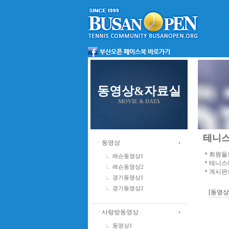
동영상&자료실
MOVIE & DATA
테니스
ㆍ동영상
＊회원들의
레슨동영상1
＊테니스에
레슨동영상2
＊게시판의
경기동영상1
경기동영상2
[동영
ㆍ사랑방동영상
동영상1