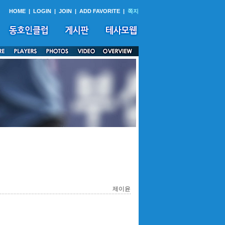
HOME
|
LOGIN
|
JOIN
|
ADD FAVORITE
|
쪽지
제이윤