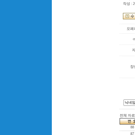
작성 : 2
오페
c
장
전체 자료수
88
87