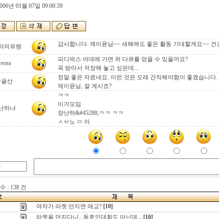
006년 01월 07일 09:00:39
감사합니다. 제이윤님~~ 새해에도 좋은 활동 기대할게요~~ 건
라의유령
피디박스 어데에 가면 위 다큐를 얻을 수 있을까요?
reora
꼭 받아서 저장해 놓고 싶은데...
정말 좋은 자료네요. 이런 것은 오래 간직해야함이 좋겠습니다.
자굴산
제이윤님, 잘 계시죠?
ㅋㅋ
이거모임
난하냐
장난하&#45288;ㅋㅋ ㅋㅋ
ㅅㅂ노 ㅁ 아
 : 138 건
여자가 라켓 던지면 애교?
[10]
라켓을 던지다니...동호인대회도 아닌데...
[10]