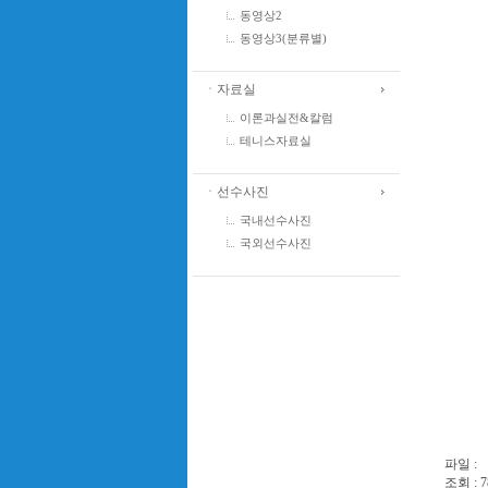
동영상2
동영상3(분류별)
ㆍ자료실
이론과실전&칼럼
테니스자료실
ㆍ선수사진
국내선수사진
국외선수사진
파일 :
조회 : 7