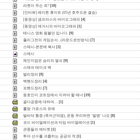
라켓이 무슨 죄?
[10]
[인터뷰] 레이튼 휴이트 (05년 호주오픈 결승)
[동영상] 샘프라스의 바이오그래피
[4]
[동영상] 애거시의 바이오그래피
[1]
테니스 영화 윔블던 입니다.
[9]
풀리그전의 게임순서...(라운드로빈방식)
[7]
스매시-본문에 복사
[3]
스매시
체인지업은 승리의 열쇠
[9]
스매쉬 테이크 백
발리정리
[9]
백핸드정리
[4]
포핸드정리
[7]
동호인이 코트장에서 지켜야 할 매너
[19]
골다공증에 대하여....
[1]
롤랑 가로스의 유래
발바닥 통증 (족저근막염), 운동 무리하면 ‘발병’ 나요
[8]
코드 바이얼레이션과 타임 바이얼레이션
[1]
관중들의 에티켓
[1]
투어 선수를 괴롭히는 공공의 적
[1]