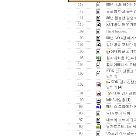
113
98년 上海 하이네켄
112
골로방 하고 몰릭
111
86년 윔블던 결승 
110
KCT방식-매우 재
109
Hand Incident
108
00년 AO 4강 애거
107
상대방을 고려한 
106
상대방을 고려
105
월례대회용 1인4
104
휠체어테니스 트레
KDK 경기진행표 
103
님!!!!!)
KDK 경기진행
102
님!!!!!)
[4]
101
KDK 경기진행
100
kdk 3게임용
[1]
99
테니스 그립에 대
98
WTA 투어 대회
97
네트와 코트의 규
96
남자프로테니스 세
95
US오픈의 새로운 시스템