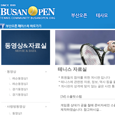
동영상&자료실
MOVIE & DATA
테니스 자료실
ㆍ동영상
＊회원들의 참여를 위한 게시판 입니다
레슨동영상1
＊테니스에 관련된 자료, 정보, 역사 등을
레슨동영상2
＊게시판의 성격에 맞지 않는 글은 사전 
경기동영상1
경기동영상2
[3d] 스플릿스텝
게임중 상대가 공을 칠때 준비자세인 스
ㆍ사랑방동영상
제작하였습니다. 참고하시길...
동영상1