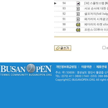
▶
94
[3d] 스플릿스텝
[6
93
서브 순서에 대한
92
셀프저지(Self J
91
페거러의 시계광고 
90
페더러의 라켓 nSix
89
프린스 O3투어 미