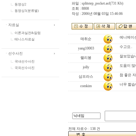
파일 :
splitstep_pocket.asf
(731 Kb)
동영상2
조회 : 8808
동영상3(분류별)
작성 : 2006년 08월 03일 15:46:06
ㆍ자료실
이론과실전&칼럼
에니메이션
매취순
테니스자료실
수고요..
yang10003
ㆍ선수사진
잘보았습니
랠리봉
국내선수사진
도움이 많
jolly
국외선수사진
참 좋은 
삼프라스
너무 짧습
comkim
전체 자료수 : 138 건