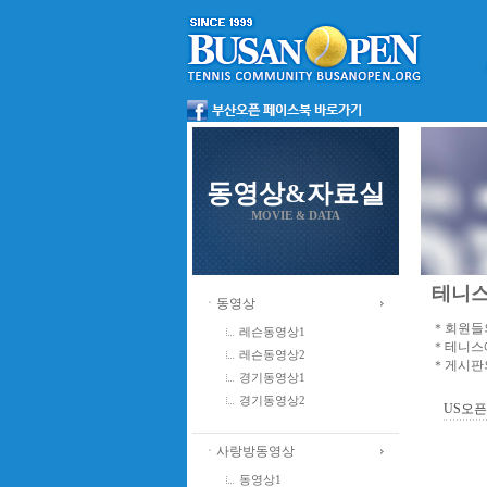
동영상&자료실
MOVIE & DATA
테니스
ㆍ동영상
＊회원들의
레슨동영상1
＊테니스에
레슨동영상2
＊게시판의
경기동영상1
경기동영상2
US오픈의
ㆍ사랑방동영상
동영상1