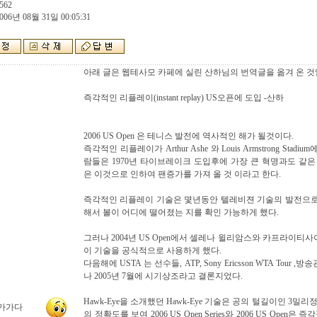
562
006년 08월 31일 00:05:31
아래 글은 웹테사모 카페에 실린 산하님의 번역글을 옮겨 온 것
즉각적인 리플레이(instant replay) US오픈에 도입 -산하
2006 US Open 은 테니스 발전에 역사적인 해가 될것이다.
즉각적인 리플레이가 Arthur Ashe 와 Louis Armstrong St
람들은 1970년 타이브레이크 도입후에 가장 큰 혁명과도 같은
은 이것으로 인하여 팬증가를 가져 올 것 이라고 한다.
즉각적인 리플레이 기술은 몇년동안 텔레비젼 기술의 발전으
해서 볼이 어디에 떨어졌는 지를 확인 가능하게 했다.
그러나 2004년 US Open에서 셀레나 윌리암스와 카프라이티사
이 기술을 공식적으로 사용하게 했다.
다음해에 USTA 는 선수들, ATP, Sony Ericsson WTA Tou
나 2005년 7월에 시기상조라고 결론지었다.
Hawk-Eye을 소개했던 Hawk-Eye 기술은 공의 털길이인 3밀
가가다
의 정확도를 보여 2006 US Open Series와 2006 US Open은 즉각적