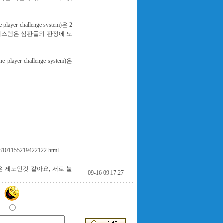
r challenge system)은 2
고 이 시스템은 심판들의 판정에 도
yer challenge system)은
08101155219422122.html
 제도인것 같아요, 서로 불
09-16 09:17:27