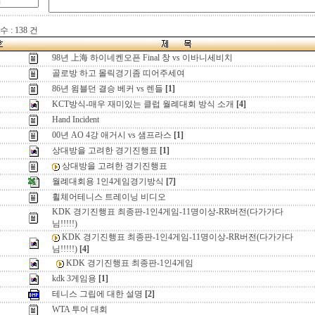
 : 138 건
98년 上海 하이네켄오픈 Final 창 vs 이바니세비치
골로방 하고 몰릭경기좀 띠어주세여
86년 윔블던 결승 베커 vs 렌들
[1]
KCT방식-매우 재미있는 클럽 월례대회 방식 소개
[4]
Hand Incident
00년 AO 4강 애거시 vs 샘프라스
[1]
상대방을 고려한 경기진행표
[1]
상대방을 고려한 경기진행표
월례대회용 1인4게임경기방식
[7]
휠체어테니스 트레이닝 비디오
KDK 경기진행표 최종판-1인4게임-11명이상-RR버전(다가가다
님!!!!!)
KDK 경기진행표 최종판-1인4게임-11명이상-RR버전(다가가다
님!!!!!)
[4]
KDK 경기진행표 최종판-1인4게임
kdk 3게임용
[1]
테니스 그립에 대한 설명
[2]
WTA 투어 대회