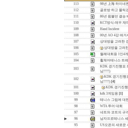
113
98년 上海 하이네켄
112
골로방 하고 몰릭
111
86년 윔블던 결승 
110
KCT방식-매우 재
109
Hand Incident
108
00년 AO 4강 애거
107
상대방을 고려한 
106
상대방을 고려
105
월례대회용 1인4
104
휠체어테니스 트레
KDK 경기진행표 
103
님!!!!!)
KDK 경기진행
102
님!!!!!)
[4]
101
KDK 경기진행
100
kdk 3게임용
[1]
99
테니스 그립에 대
98
WTA 투어 대회
97
네트와 코트의 규
▶
96
남자프로테니스 세
95
US오픈의 새로운 시스템