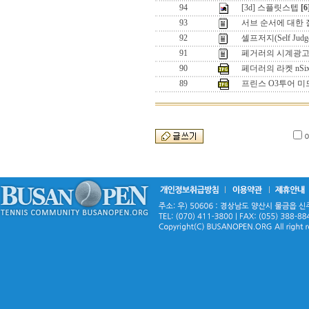
94
[3d] 스플릿스텝
[6
93
서브 순서에 대한
92
셀프저지(Self J
91
페거러의 시계광고 
90
페더러의 라켓 nSix
89
프린스 O3투어 미