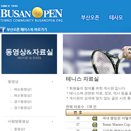
동영상&자료실
MOVIE & DATA
테니스 자료실
ㆍ동영상
＊회원들의 참여를 위한 게시판 입니다
레슨동영상1
＊테니스에 관련된 자료, 정보, 역사 등을
레슨동영상2
＊게시판의 성격에 맞지 않는 글은 사전 
경기동영상1
전체 자료수 : 138 건
경기동영상2
38
국내 랭킹은 어떻
ㆍ사랑방동영상
37
Tennis Masters Cup
동영상1