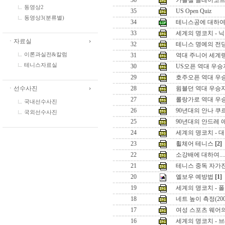
36
가을철 클레이코트
동영상2
35
US Open Quiz
동영상3(분류별)
34
테니스공에 대하
33
세계의 명코치 - 
ㆍ자료실
32
테니스 명예의 전
이론과실전&칼럼
31
역대 주니어 세계랭
테니스자료실
30
US오픈 역대 우승
29
호주오픈 역대 우
ㆍ선수사진
28
윔블던 역대 우승
27
롤랑가로 역대 우
국내선수사진
26
90년대의 안나 쿠
국외선수사진
25
90년대의 안드레 
24
세계의 명코치 - 
23
휠체어 테니스
[2]
22
소강배에 대하여.....
21
테니스 중독 자가
20
엘보우 예방법
[1]
19
세계의 명코치 - 
18
네트 높이 측정(20
17
여성 스포츠 웨어
16
세계의 명코치 - 