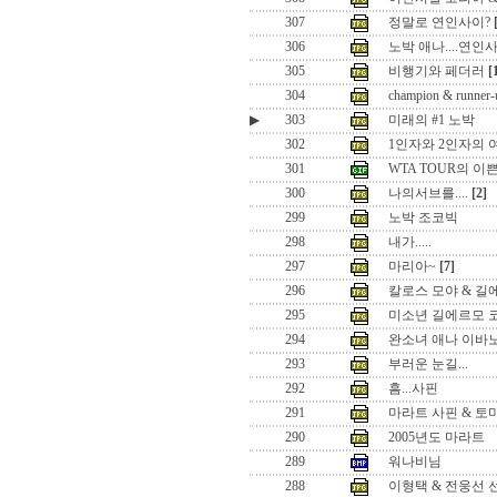
307
정말로 연인사이?
306
노박 애나....연인
305
비행기와 페더러
[
304
champion & runner-
▶
303
미래의 #1 노박
302
1인자와 2인자의 
301
WTA TOUR의 이
300
나의서브를....
[2]
299
노박 조코빅
298
내가.....
297
마리아~
[7]
296
칼로스 모야 & 길
295
미소년 길에르모 
294
완소녀 애나 이바
293
부러운 눈길...
292
흠...사핀
291
마라트 사핀 & 토
290
2005년도 마라트
289
워나비님
288
이형택 & 전웅선 