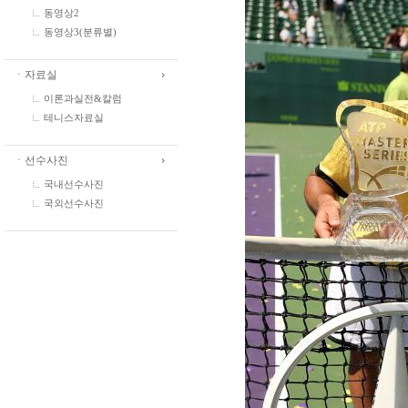
동영상2
동영상3(분류별)
ㆍ자료실
이론과실전&칼럼
테니스자료실
ㆍ선수사진
국내선수사진
국외선수사진