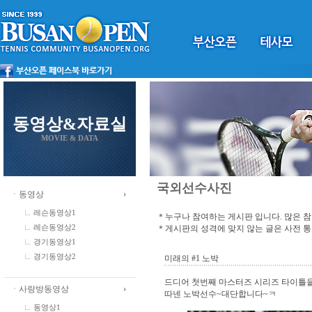
동영상&자료실
MOVIE & DATA
국외선수사진
ㆍ동영상
레슨동영상1
＊누구나 참여하는 게시판 입니다. 많은 
＊게시판의 성격에 맞지 않는 글은 사전 
레슨동영상2
경기동영상1
경기동영상2
미래의 #1 노박
드디어 첫번째 마스터즈 시리즈 타이틀
ㆍ사랑방동영상
따넨 노박선수~대단합니다~ㅋ
동영상1