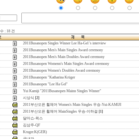
 : 18 건
2011Busanopen Singles Winner Lee Ha-Gel 's interview
2011Busanopen Men's Main Singles Award ceremony
2011Busanopen Men's Main Doubles Award ceremony
2011Busanopen Womenn's Main Singles Award ceremony
2011Busanopen Women's Doubles Award ceremony
2011Busanopen "Katharina Krüger
2011Busanopen "Lee Ha Gel"
Yui Kamiji "2011Busanopen Mainn Singles Winner"
시상식
[2]
2011부산오픈 휠체어 Women's Main Singles 우승-Yui-KAMIJI
2011부산오픈 휠체어 MainSingles 우승-이하걸
[1]
달마쇼-윅스
김삼주-QF
Kruger.K(GER)
국내파