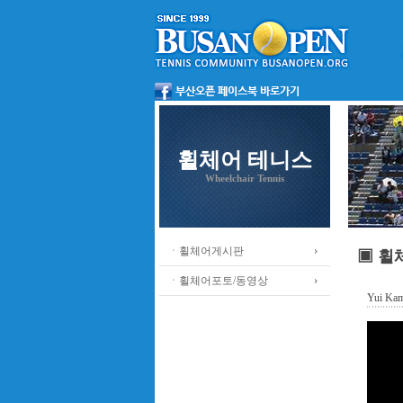
휠체어 테니스
Wheelchair Tennis
ㆍ휠체어게시판
▣ 휠
ㆍ휠체어포토/동영상
Yui Kam