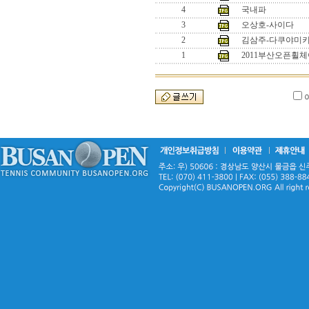
4
국내파
3
오상호-사이다
2
김삼주-다쿠야미
1
2011부산오픈휠