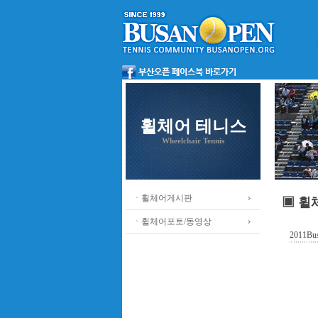
휠체어 테니스
Wheelchair Tennis
ㆍ휠체어게시판
▣ 휠
ㆍ휠체어포토/동영상
2011Bus