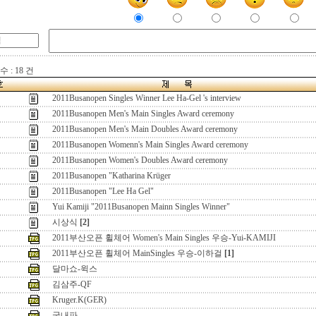
 : 18 건
2011Busanopen Singles Winner Lee Ha-Gel 's interview
2011Busanopen Men's Main Singles Award ceremony
2011Busanopen Men's Main Doubles Award ceremony
2011Busanopen Womenn's Main Singles Award ceremony
2011Busanopen Women's Doubles Award ceremony
2011Busanopen "Katharina Krüger
2011Busanopen "Lee Ha Gel"
Yui Kamiji "2011Busanopen Mainn Singles Winner"
시상식
[2]
2011부산오픈 휠체어 Women's Main Singles 우승-Yui-KAMIJI
2011부산오픈 휠체어 MainSingles 우승-이하걸
[1]
달마쇼-윅스
김삼주-QF
Kruger.K(GER)
국내파