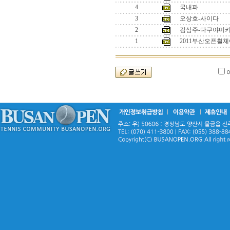
4
국내파
3
오상호-사이다
2
김삼주-다쿠야미
1
2011부산오픈휠